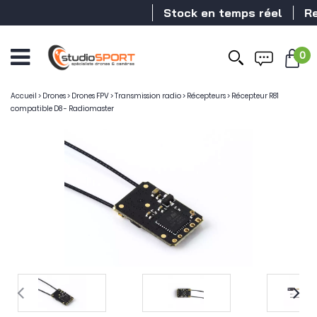
Stock en temps réel
Reve
0
Accueil
>
Drones
>
Drones FPV
>
Transmission radio
>
Récepteurs
>
Récepteur R81
compatible D8 - Radiomaster