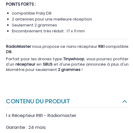
POINTS FORTS :
compatible Frsky D8
2 antennes pour une meilleure réception
Seulement 2 grammes
Encombrement très réduit : 17 x 11 mm
RadioMaster
nous propose ce nano récepteur
R81
compatible
D8
.
Parfait pour les drones type
Tinywhoop
, vous pourrez profiter
d'un
récepteur
en
SBUS
et d'une portée annoncée à plus d'un
kilomètre pour seulement
2 grammes
!
CONTENU DU PRODUIT
1 x Récepteur R81 - Radiomaster
Garantie : 24 mois