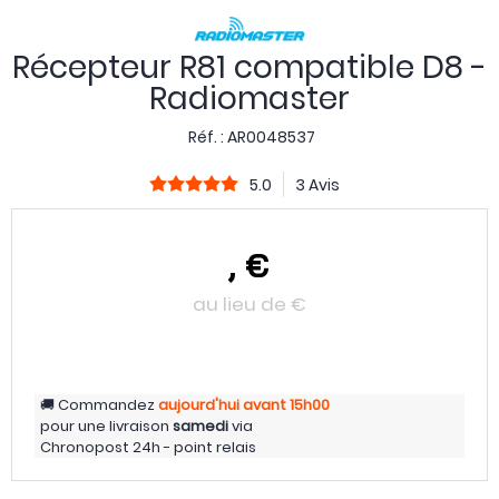
Récepteur R81 compatible D8 -
Radiomaster
Réf. :
AR0048537
5.0
3 Avis
,
€
au lieu de
€
Commandez
aujourd'hui
avant 15h00
pour une livraison
samedi
via
Chronopost 24h - point relais