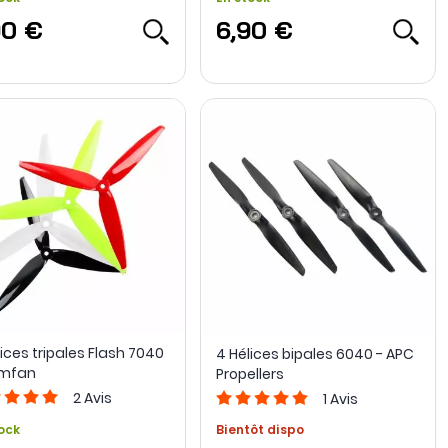
90 €
6,90 €
ices tripales Flash 7040
4 Hélices bipales 6040 - APC
emfan
Propellers
2
Avis
1
Avis
ock
Bientôt dispo