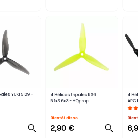
pales YUKI 5129 -
4 Hélices tripales R36
4 Hél
5.1x3.6x3 - HQprop
APC 
Bientôt dispo
Bient
2,90 €
6,