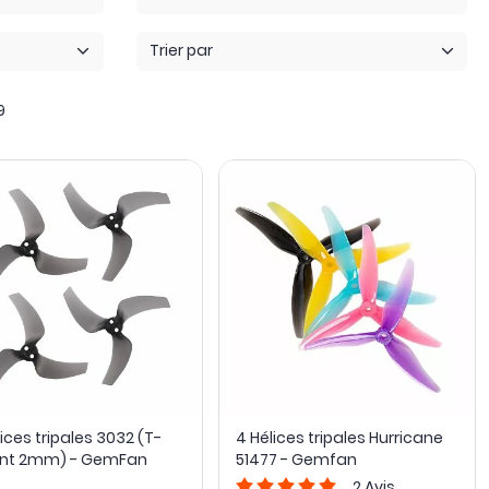
Trier par
9
ices tripales 3032 (T-
4 Hélices tripales Hurricane
nt 2mm) - GemFan
51477 - Gemfan
2
Avis