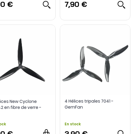
90 €
7,90 €
4 Hélices tripales 7041 -
lices New Cyclone
GemFan
2 en fibre de verre -
er
ock
En stock
90 €
3,90 €