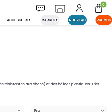
0
ement en x3 / x4 / x10 via ALMA
Service cl
ACCESSOIRES
MARQUES
NOUVEAU
PROMOS
rès résistantes aux chocs) et des hélices plastiques. Très
Prix