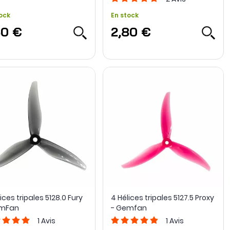
ock
En stock
50 €
2,80 €
ices tripales 5128.0 Fury
4 Hélices tripales 5127.5 Proxy
emFan
- Gemfan
1
Avis
1
Avis