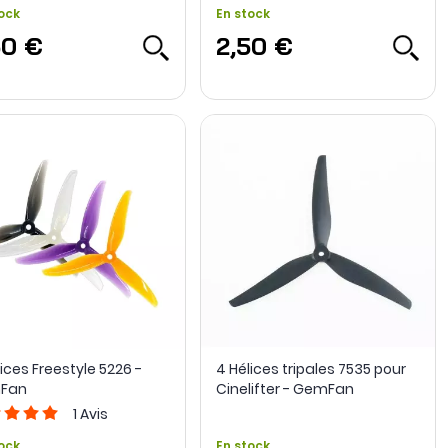
ock
En stock
50 €
2,50 €
ices Freestyle 5226 -
4 Hélices tripales 7535 pour
Fan
Cinelifter - GemFan
1
Avis
ock
En stock