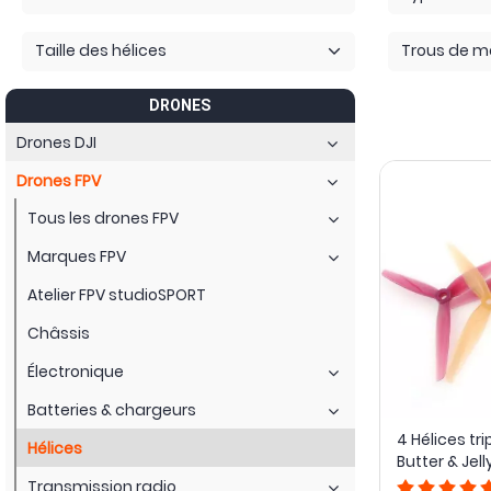
Taille des hélices
Trous de 
DRONES
Drones DJI
Drones FPV
Tous les drones FPV
Marques FPV
Atelier FPV studioSPORT
Châssis
Électronique
Batteries & chargeurs
4 Hélices tr
Hélices
Butter & Jelly
Transmission radio