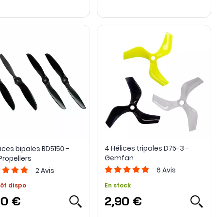
4 Hélices tripales D75-3 -
ices bipales BD5150 -
Gemfan
Propellers
6
Avis
2
Avis
ôt dispo
En stock
90 €
2,90 €