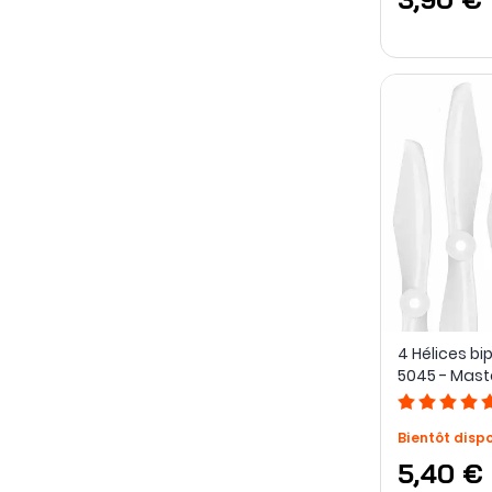
4 Hélices bi
5045 - Mast
Bientôt disp
5,40 €