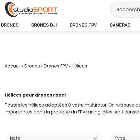
1 en France
Livraison offerte dès 49€ d'ac
DRONES
DRONES DJI
DRONES FPV
CAMÉRAS
Accueil
>
Drones
>
Drones FPV
>
Hélices
Hélices pour drones racer
Toutes les hélices adaptées à votre multirotor. On retrouve de
importantes dans la pratique du FPV racing, elles sont co
Note
Type