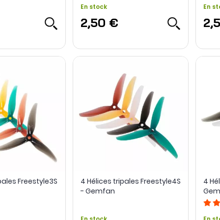
En stock
En st
2,50 €
2,
ipales Freestyle3S
4 Hélices tripales Freestyle4S
4 Hél
- Gemfan
Gem
En stock
En st