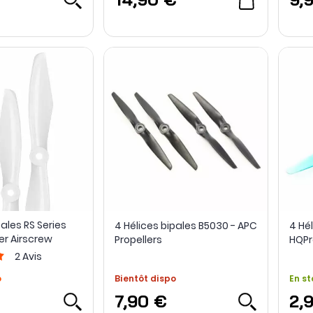
pales RS Series
4 Hélices bipales B5030 - APC
4 Hél
er Airscrew
Propellers
HQPr
2
Avis
o
Bientôt dispo
En st
7,90 €
2,