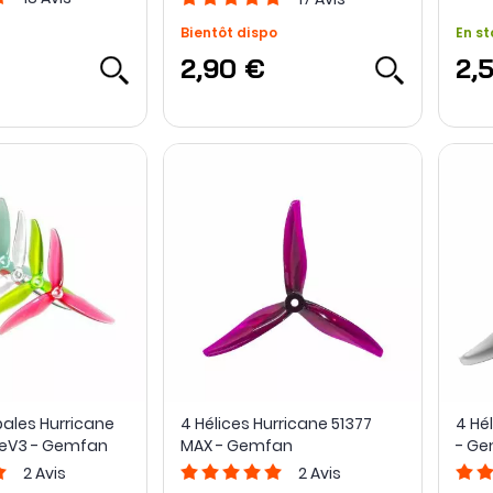
Bientôt dispo
En st
2,90 €
2,
ipales Hurricane
4 Hélices Hurricane 51377
4 Hél
ReV3 - Gemfan
MAX - Gemfan
- G
2
Avis
2
Avis