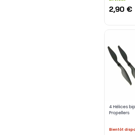
2,90 €
4 Hélices bi
Propellers
Bientôt disp