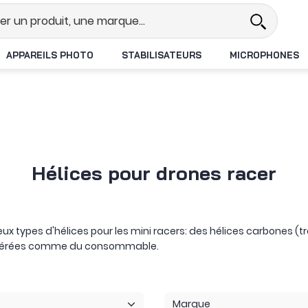
hat
Expédition le jour même
Pai
APPAREILS PHOTO
STABILISATEURS
MICROPHONES
Hélices pour drones racer
ux types d'hélices pour les mini racers: des hélices carbones (t
nsidérées comme du consommable.
Marque