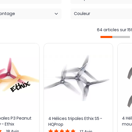
montage
Couleur
64 articles sur
15
ipales P3 Peanut
4 Hél
4 Hélices tripales Ethix S5 -
 - Ethix
mou
HQProp
18
Avis
17
Avis