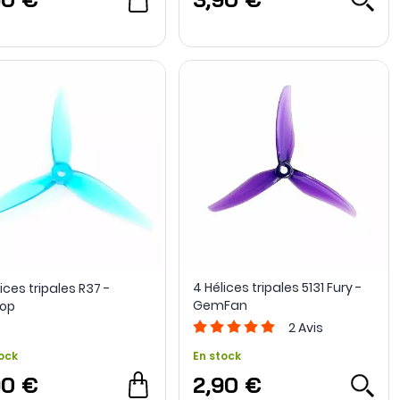
4 Hélices tripales 5131 Fury -
ices tripales R37 -
GemFan
op
2
Avis
ock
En stock
90 €
2,90 €