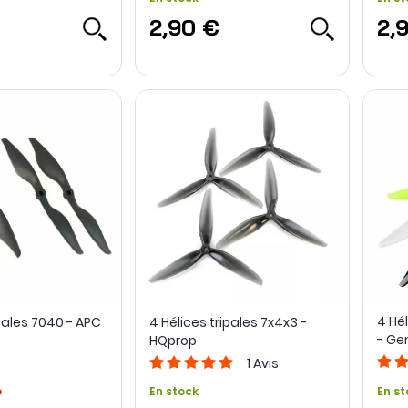
2,90 €
2,
4 Hél
pales 7040 - APC
4 Hélices tripales 7x4x3 -
- G
HQprop
1
Avis
o
En stock
En st