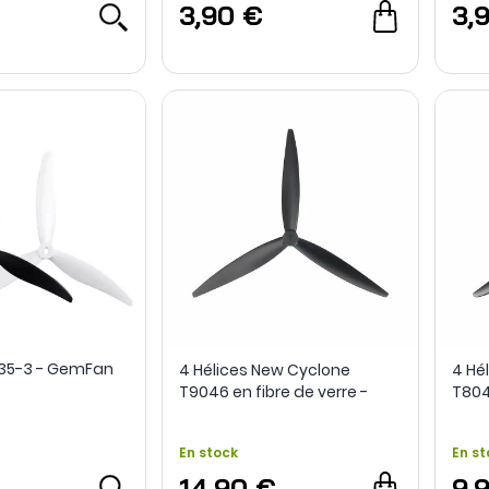
3,90 €
3,
035-3 - GemFan
4 Hélices New Cyclone
4 Hé
T9046 en fibre de verre -
T804
Foxeer
Foxe
En stock
En st
14,90 €
9,