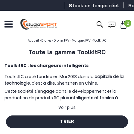
Stock en temps réel
Reven
0
Accueil
>
Drones
>
Drones FPV
>
Marques FPV
>
ToolkitRC
Toute la gamme ToolkitRC
ToolkitRC : les chargeurs intelligents
ToolkitRC a été fondée en Mai 2018 dans la
capitale de la
technologie
, c'est à dire, Shenzhen en Chine.
Cette société s'engage dans le développement et la
production de produits RC
plus intelligents et faciles à
utiliser
tout en se basant sur l'expérience utilisateur. Elle a
Voir plus
été la première à proposer un chargeur d'équilibre à écran
tactile couleur.
TRIER
La règle à respecter pour le produit final est simple :
pratique, flexible, performant et polyvalent
.