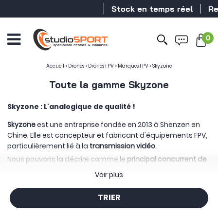
Stock en temps réel
Rev
0
Ouvrir
le
menu
Accueil
>
Drones
>
Drones FPV
>
Marques FPV
>
Skyzone
Toute la gamme Skyzone
Skyzone : L'analogique de qualité !
Skyzone
est une entreprise fondée en 2013 à Shenzen en
Chine. Elle est concepteur et fabricant d'équipements FPV,
particulièrement lié à la
transmission vidéo
.
Nous pouvons la décrire comme le
principal concurrent de
FatShark
grâce à ses lunettes FPV analogique qui sont tout
Voir plus
autant performante pour un prix plus bas
. Il reste aussi l'un
des seuls fabricants à proposer casques et lunettes FPV
TRIER
analogique. Le petit plus, ces lunettes étaient dotées d'une
petite
caméra à l'avant
, ainsi vous n'étiez plus obligé