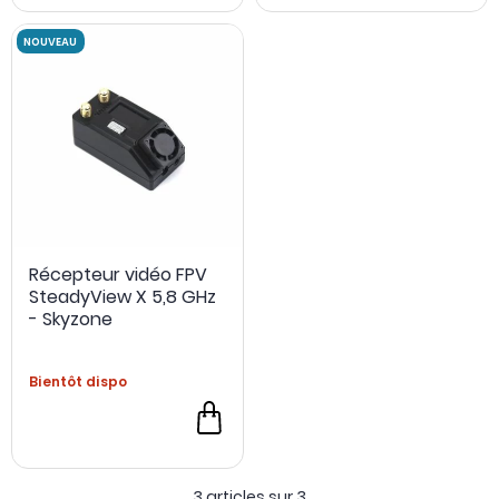
Récepteur vidéo FPV
SteadyView X 5,8 GHz
NOUVEAU
- Skyzone
Bientôt dispo
3 articles sur
3