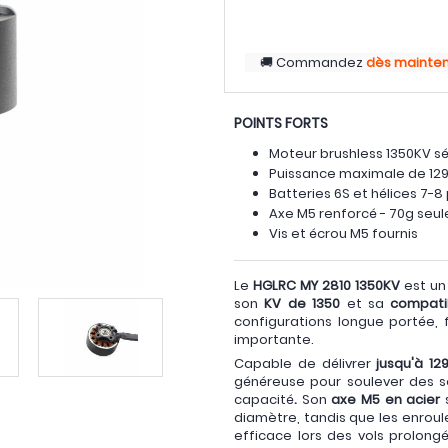
Commandez
dès mainte
POINTS FORTS
Moteur brushless 1350KV sé
Puissance maximale de 12
Batteries 6S et hélices 7-
Axe M5 renforcé - 70g seu
Vis et écrou M5 fournis
Le
HGLRC MY 2810 1350KV
est un
son
KV de 1350
et sa
compatib
configurations longue portée,
importante.
Capable de délivrer
jusqu'à 1
généreuse pour soulever des 
capacité
.
Son
axe M5 en acier
s
diamètre, tandis que les enroul
efficace lors des vols prolon