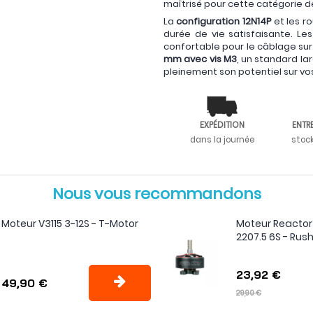
maîtrisé pour cette catégorie de
La
configuration 12N14P
et les r
durée de vie satisfaisante. L
confortable pour le câblage sur
mm avec vis M3
, un standard la
pleinement son potentiel sur vos
EXPÉDITION
ENTR
dans la journée
stoc
Nous vous recommandons
Moteur V3115 3-12S - T-Motor
Moteur Reactor
2207.5 6S - Rus
23,92 €
49,90 €
29,90 €