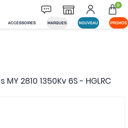
0
ivraison offerte dès 49€ d'achat
Expéditio
ACCESSOIRES
MARQUES
NOUVEAU
PROMOS
s MY 2810 1350Kv 6S - HGLRC