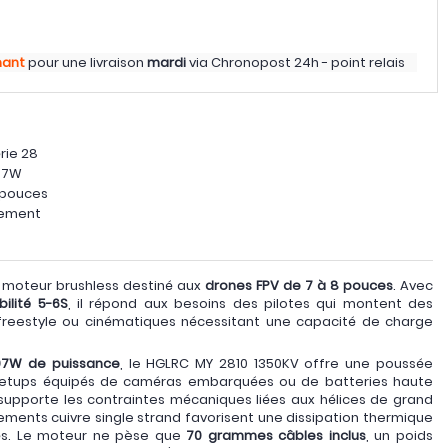
nant
pour une livraison
mardi
via
Chronopost 24h - point relais
rie 28
97W
8 pouces
lement
 moteur brushless destiné aux
drones FPV de 7 à 8 pouces
. Avec
ilité 5-6S
, il répond aux besoins des pilotes qui montent des
 freestyle ou cinématiques nécessitant une capacité de charge
297W de puissance
, le HGLRC MY 2810 1350KV offre une poussée
setups équipés de caméras embarquées ou de batteries haute
upporte les contraintes mécaniques liées aux hélices de grand
ements cuivre single strand favorisent une dissipation thermique
gés. Le moteur ne pèse que
70 grammes câbles inclus
, un poids