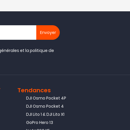
générales
et la
politique de
T
Tendances
DJI Osmo Pocket 4P
DJI Osmo Pocket 4
DJI Lito 1 & DJI Lito X1
GoPro Hero 13