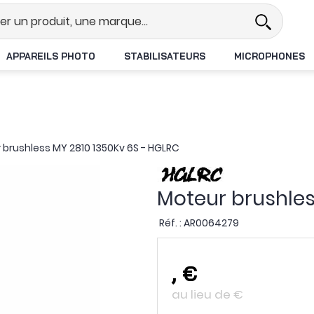
l
Revendeur DJI N°1 en France
L
APPAREILS PHOTO
STABILISATEURS
MICROPHONES
 brushless MY 2810 1350Kv 6S - HGLRC
Moteur brushles
Réf. :
AR0064279
,
€
au lieu de
€