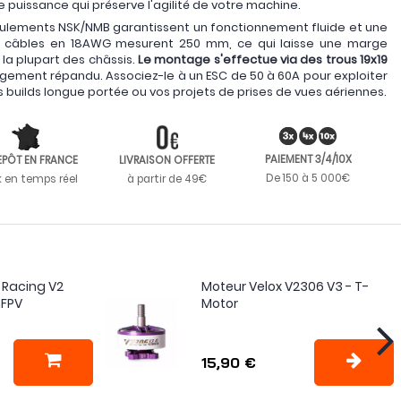
 puissance qui préserve l'agilité de votre machine.
oulements NSK/NMB garantissent un fonctionnement fluide et une
es câbles en 18AWG mesurent 250 mm, ce qui laisse une marge
 la plupart des châssis.
Le montage s'effectue via des trous 19x19
rgement répandu. Associez-le à un ESC de 50 à 60A pour exploiter
 builds longue portée ou vos projets de prises de vues aériennes.
PAIEMENT 3/4/10X
EPÔT EN FRANCE
LIVRAISON OFFERTE
De 150 à 5 000€
k en temps réel
à partir de 49€
 Racing V2
Moteur Velox V2306 V3 - T-
hFPV
Motor
15,90 €