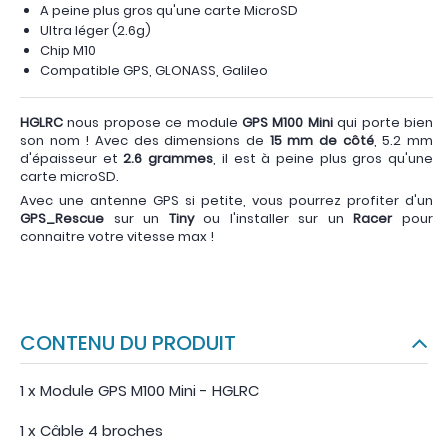
A peine plus gros qu'une carte MicroSD
Ultra léger (2.6g)
Chip M10
Compatible GPS, GLONASS, Galileo
HGLRC
nous propose ce module
GPS M100 Mini
qui porte bien
son nom ! Avec des dimensions de
15 mm de côté
, 5.2 mm
d'épaisseur et
2.6 grammes
, il est à peine plus gros qu'une
carte microSD.
Avec une antenne GPS si petite, vous pourrez profiter d'un
GPS_Rescue
sur un
Tiny
ou l'installer sur un
Racer
pour
connaitre votre vitesse max !
CONTENU DU PRODUIT
1 x Module GPS M100 Mini - HGLRC
1 x Câble 4 broches