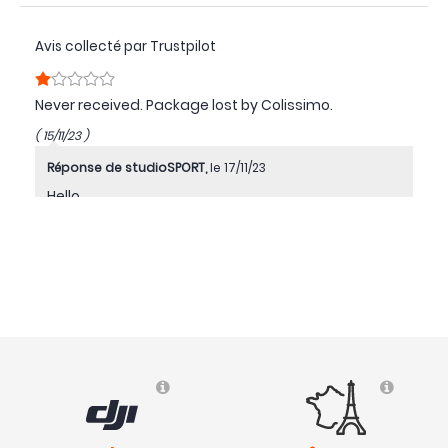
Avis collecté par Trustpilot
Never received. Package lost by Colissimo.
( 15/11/23 )
Réponse de studioSPORT,
le 17/11/23
Hello,
Our After-Sales team received your complaint
and is currently doing researches with the postal
service. They will let you know as soon as they
have info.
- studioSPORT Teams
Avis collecté par Trustpilot
Pas encore utilisé, mais je sais que c’est un très bon