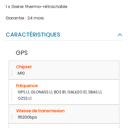
1 x Gaine thermo-rétractable
Garantie : 24 mois
CARACTÉRISTIQUES
GPS
Chipset
M10
Fréquence
GPS L1, GLONASS L1, BDS B1, GALILEO E1, SBAS L1,
OZSS L1
Vitesse de transmission
115200bps