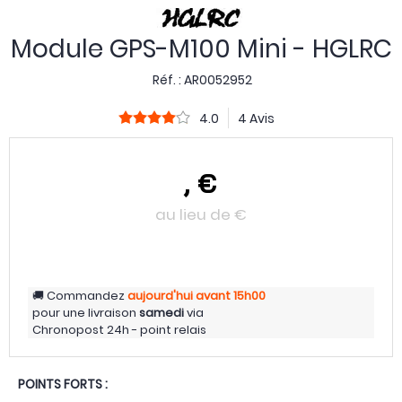
Module GPS-M100 Mini - HGLRC
Réf. :
AR0052952
4.0
4 Avis
,
€
au lieu de
€
Commandez
aujourd'hui
avant 15h00
pour une livraison
samedi
via
Chronopost 24h - point relais
POINTS FORTS :