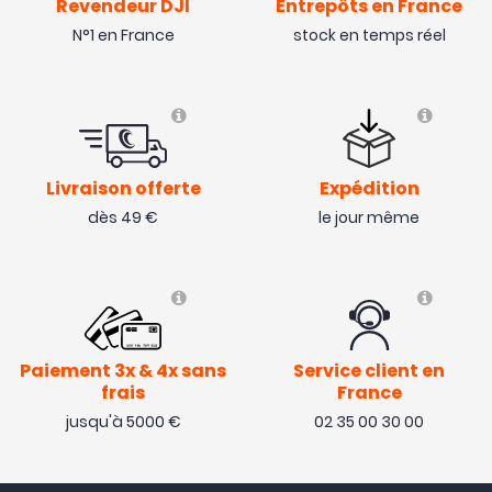
GPS. 👍
Revendeur DJI
Entrepôts en France
N°1 en France
stock en temps réel
( 05/11/23 )
Livraison offerte
Expédition
dès 49 €
le jour même
Paiement 3x & 4x sans
Service client en
frais
France
jusqu'à 5000 €
02 35 00 30 00