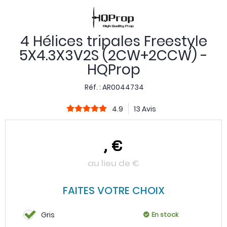
4 Hélices tripales Freestyle
5X4.3X3V2S (2CW+2CCW) -
HQProp
Réf. :
AR0044734
4.9
13 Avis
,
€
au lieu de
€
FAITES VOTRE CHOIX
Gris
En stock