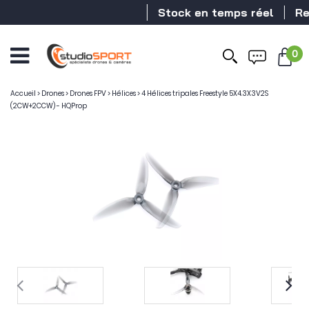
Stock en temps réel
Reve
0
Accueil
>
Drones
>
Drones FPV
>
Hélices
>
4 Hélices tripales Freestyle 5X4.3X3V2S
(2CW+2CCW) - HQProp