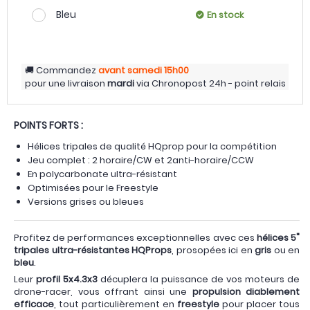
Bleu
En stock
Commandez
avant samedi
15h00
pour une livraison
mardi
via
Chronopost 24h - point relais
POINTS FORTS :
Hélices tripales de qualité HQprop pour la compétition
Jeu complet : 2 horaire/CW et 2anti-horaire/CCW
En polycarbonate ultra-résistant
Optimisées pour le Freestyle
Versions grises ou bleues
Profitez de performances exceptionnelles avec ces
hélices 5"
tripales ultra-résistantes HQProps
, prosopées ici en
gris
ou en
bleu
.
Leur
profil 5x4.3x3
décuplera la puissance de vos moteurs de
drone-racer, vous offrant ainsi une
propulsion diablement
efficace
, tout particulièrement en
freestyle
pour placer tous