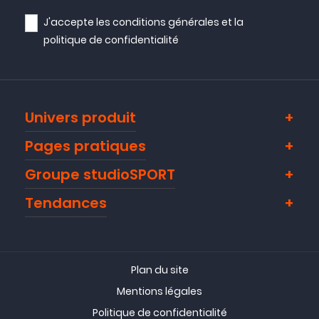
( 13/03/21 )
J'accepte les
conditions générales
et la
politique de confidentialité
Avis collecté par Trustpilot
Helices qui restituent la meilleur puissance pour mes
Univers produit
2306
( 11/02/21 )
Pages pratiques
Groupe studioSPORT
Avis collecté par Trustpilot
Tendances
Conforme à la commande
( 17/11/20 )
Plan du site
Mentions légales
Avis collecté par Trustpilot
Politique de confidentialité