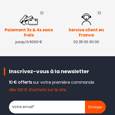
Avis collecté par Trustpilot
conforme RAS.
Paiement 3x & 4x sans
Service client en
frais
France
( 23/09/21 )
jusqu'à 5000 €
02 35 00 30 00
Avis collecté par Trustpilot
Produit correspondant à mes attentes. pas de crash
Inscrivez-vous à la newsletter
pour l'instant donc on verra bien pour la solidité.
( 02/04/21 )
10 € offerts
sur votre première commande
dès 100 € d’achats sur le site
Avis collecté par Trustpilot
Votre adresse email
Au top arriver très vite