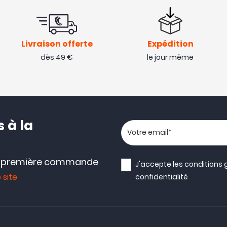
Livraison offerte
Expédition
dès 49 €
le jour même
 à la
Votre adresse email
e première commande
J'accepte les
conditions 
 site
confidentialité