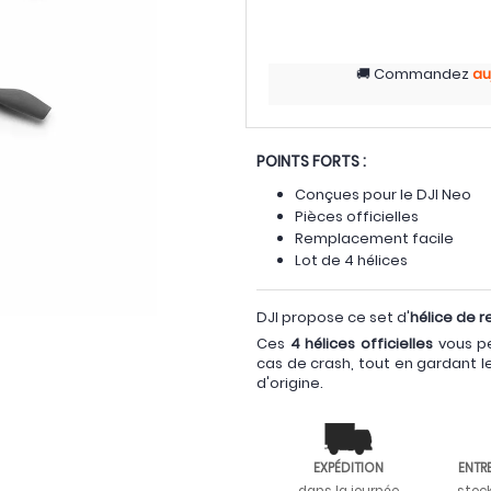
Commandez
au
POINTS FORTS :
Conçues pour le DJI Neo
Pièces officielles
Remplacement facile
Lot de 4 hélices
DJI propose ce set d'
hélice de 
Ces
4 hélices officielles
vous p
cas de crash, tout en gardant le
d'origine.
EXPÉDITION
ENTR
dans la journée
stoc