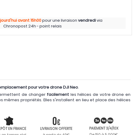
jourd'hui
avant 15h00
pour une livraison
vendredi
via
Chronopost 24h - point relais
remplacement pour votre drone DJI Neo
.
ermettent de changer
facilement
les hélices de votre drone en
s mêmes propriétés. Elles s'installent en lieu et place des hélices
PAIEMENT 3/4/10X
EPÔT EN FRANCE
LIVRAISON OFFERTE
De 150 à 5 000€
k en temps réel
à partir de 49€