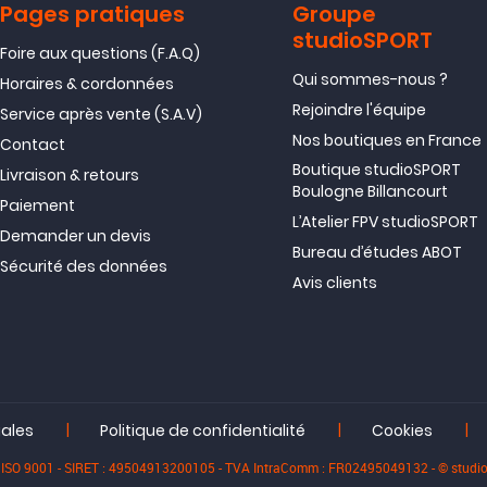
Pages pratiques
Groupe
studioSPORT
Foire aux questions (F.A.Q)
Qui sommes-nous ?
Horaires & cordonnées
Rejoindre l'équipe
Service après vente (S.A.V)
Nos boutiques en France
Contact
Boutique studioSPORT
Livraison & retours
Boulogne Billancourt
Paiement
L’Atelier FPV studioSPORT
Demander un devis
Bureau d’études ABOT
Sécurité des données
Avis clients
|
|
|
gales
Politique de confidentialité
Cookies
iée ISO 9001 - SIRET : 49504913200105 - TVA IntraComm : FR02495049132 - © stu