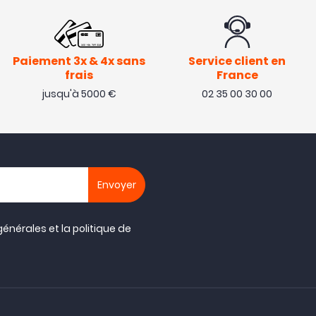
Paiement 3x & 4x sans
Service client en
frais
France
jusqu'à 5000 €
02 35 00 30 00
générales
et la
politique de