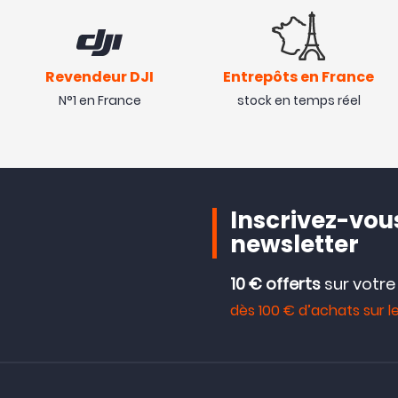
Revendeur DJI
Entrepôts en France
N°1 en France
stock en temps réel
Inscrivez-vous
newsletter
10 € offerts
sur votr
dès 100 € d’achats sur le