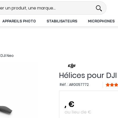
l
Revendeur DJI N°1 en France
L
APPAREILS PHOTO
STABILISATEURS
MICROPHONES
 DJI Neo
Hélices pour DJ
Réf. :
AR0057772
,
€
au lieu de
€