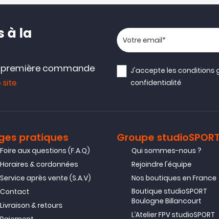
 à la
Votre adresse email
e première commande
J'accepte les
conditions 
 site
confidentialité
ges pratiques
Groupe studioSPOR
Foire aux questions (F.A.Q)
Qui sommes-nous ?
Horaires & cordonnées
Rejoindre l'équipe
Service après vente (S.A.V)
Nos boutiques en France
Boutique studioSPORT
Contact
Boulogne Billancourt
Livraison & retours
L’Atelier FPV studioSPORT