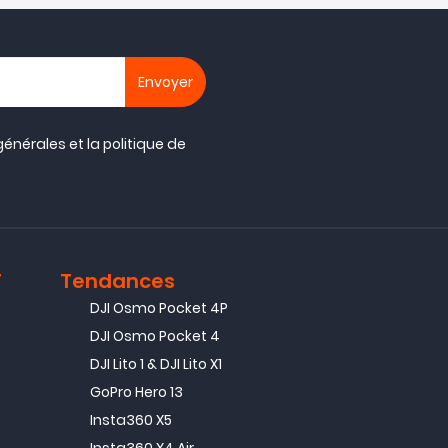
générales
et la
politique de
T
Tendances
DJI Osmo Pocket 4P
DJI Osmo Pocket 4
DJI Lito 1 & DJI Lito X1
GoPro Hero 13
Insta360 X5