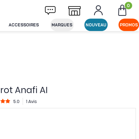
0
Livraison offerte dès 49€ d'achat
Expéditi
ACCESSOIRES
MARQUES
NOUVEAU
PROMOS
rot Anafi AI
5.0
1 Avis