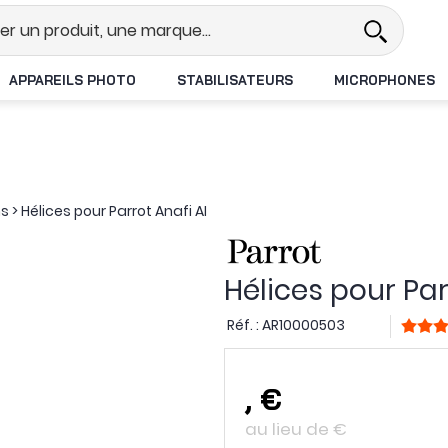
el
Revendeur DJI N°1 en France
APPAREILS PHOTO
STABILISATEURS
MICROPHONES
ns
>
Hélices pour Parrot Anafi AI
Hélices pour Par
Réf. :
AR10000503
,
€
au lieu de
€