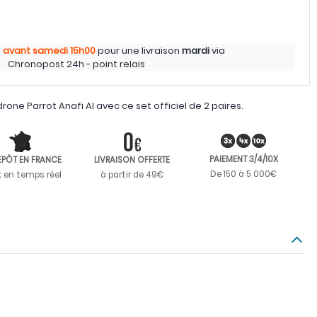
z
avant samedi
15h00
pour une livraison
mardi
via
Chronopost 24h - point relais
rone Parrot Anafi AI avec ce set officiel de 2 paires.
PAIEMENT 3/4/10X
EPÔT EN FRANCE
LIVRAISON OFFERTE
De 150 à 5 000€
k en temps réel
à partir de 49€