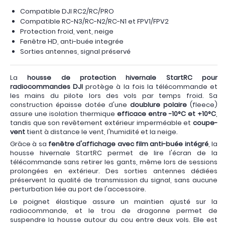
Compatible DJI RC2/RC/PRO
Compatible RC-N3/RC-N2/RC-N1 et FPV1/FPV2
Protection froid, vent, neige
Fenêtre HD, anti-buée integrée
Sorties antennes, signal préservé
La
housse de protection hivernale StartRC pour
radiocommandes DJI
protège à la fois la télécommande et
les mains du pilote lors des vols par temps froid. Sa
construction épaisse dotée d'une
doublure polaire
(fleece)
assure une isolation thermique
efficace entre -10°C et +10°C
,
tandis que son revêtement extérieur imperméable et
coupe-
vent
tient à distance le vent, l'humidité et la neige.
Grâce à sa
fenêtre d'affichage avec film anti-buée intégré
, la
housse hivernale StartRC permet de lire l'écran de la
télécommande sans retirer les gants, même lors de sessions
prolongées en extérieur. Des sorties antennes dédiées
préservent la qualité de transmission du signal, sans aucune
perturbation liée au port de l'accessoire.
Le poignet élastique assure un maintien ajusté sur la
radiocommande, et le trou de dragonne permet de
suspendre la housse autour du cou entre deux vols. Elle est