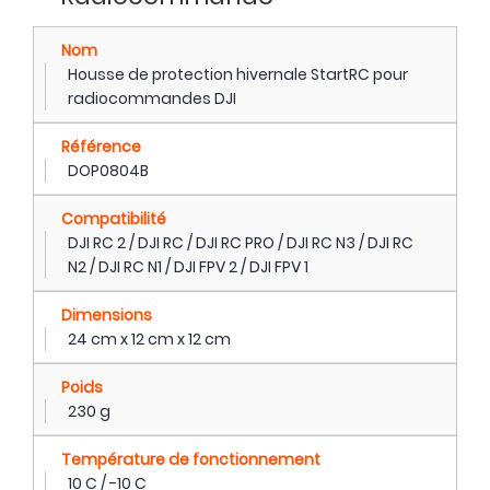
Nom
Housse de protection hivernale StartRC pour
radiocommandes DJI
Référence
DOP0804B
Compatibilité
DJI RC 2 / DJI RC / DJI RC PRO / DJI RC N3 / DJI RC
N2 / DJI RC N1 / DJI FPV 2 / DJI FPV 1
Dimensions
24 cm x 12 cm x 12 cm
Poids
230 g
Température de fonctionnement
10 C / -10 C