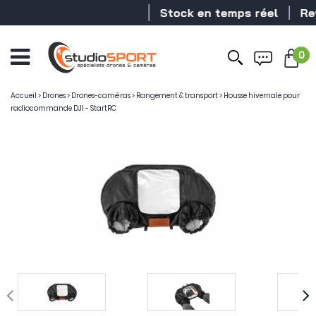
Stock en temps réel
Reve
0
Ouvrir
le
menu
Accueil
>
Drones
>
Drones-caméras
>
Rangement & transport
>
Housse hivernale pour
radiocommande DJI - StartRC