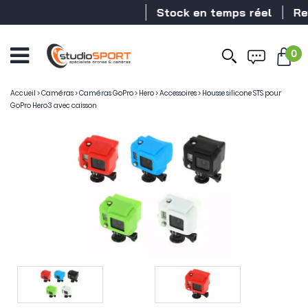
Stock en temps réel
Rev
0
Accueil
>
Caméras
>
Caméras GoPro
>
Hero
>
Accessoires
>
Housse silicone STS pour
GoPro Hero3 avec caisson