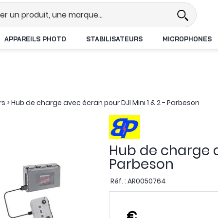
l
Revendeur DJI N°1 en France
L
APPAREILS PHOTO
STABILISATEURS
MICROPHONES
rs
>
Hub de charge avec écran pour DJI Mini 1 & 2 - Parbeson
Hub de charge av
Parbeson
Réf. :
AR0050764
,
€