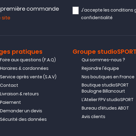
e première commande
J'accepte les
conditions 
 site
confidentialité
ges pratiques
Groupe studioSPOR
Foire aux questions (F.A.Q)
Qui sommes-nous ?
Horaires & cordonnées
Rejoindre l'équipe
Service après vente (S.A.V)
Nos boutiques en France
Boutique studioSPORT
Contact
Boulogne Billancourt
Livraison & retours
L’Atelier FPV studioSPORT
Paiement
Bureau d’études ABOT
Demander un devis
Avis clients
Sécurité des données