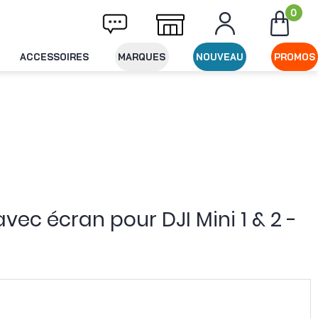
0
ivraison offerte dès 49€ d'achat
Expéditi
ACCESSOIRES
MARQUES
NOUVEAU
PROMOS
ec écran pour DJI Mini 1 & 2 -