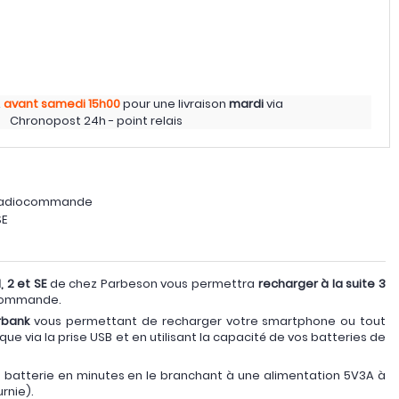
z
avant samedi
15h00
pour une livraison
mardi
via
Chronopost 24h - point relais
1 radiocommande
SE
, 2 et SE
de chez Parbeson vous permettra
recharger à la suite 3
ocommande.
rbank
vous permettant de recharger votre smartphone ou tout
ue via la prise USB et en utilisant la capacité de vos batteries de
batterie en minutes en le branchant à une alimentation 5V3A à
urnie).