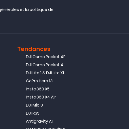
générales
et la
politique de
T
Tendances
DJI Osmo Pocket 4P
DJI Osmo Pocket 4
DJI Lito 1 & DJI Lito X1
GoPro Hero 13
Insta360 X5
Insta360 X4 Air
DJI Mic 3
DJI RS5
Antigravity A1