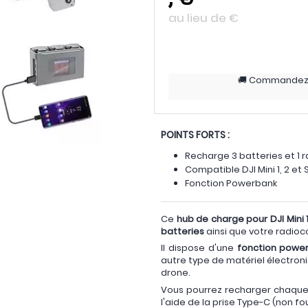
au lieu de
€
Commande
POINTS FORTS :
Recharge 3 batteries et 
Compatible DJI Mini 1, 2 et 
Fonction Powerbank
Ce
hub de charge pour DJI Mini 1
batteries
ainsi que votre radi
Il dispose d'une
fonction powe
autre type de matériel électroniq
drone.
Vous pourrez recharger chaque 
l'aide de la prise Type-C (non fo