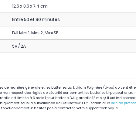
12.5 x 3.5 x 7.4 cm
Entre 50 et 80 minutes
DJI Mini 1, Mini 2, Mini SE
5V / 2A
ies de manière générale et les batteries au Lithium Polymère (Li-po) doivent êtr
 Le non respect des règles de sécurité concernant les batteries Li-po peut entra
arantie est limitée à 3 mois (sauf batterie DJI, garantie 12 mois). Il est indispens
niquement sous la surveillance de l'utilisateur. L'utilisation d'un
sac de protec
fonctionnement, n'hésitez pas à contacter notre support technique.