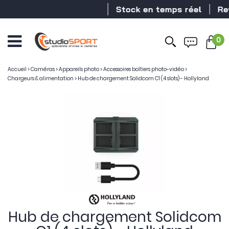
Stock en temps réel
Rev
0
Accueil
>
Caméras
>
Appareils photo
>
Accessoires boîtiers photo-vidéo
>
Chargeurs & alimentation
>
Hub de chargement Solidcom C1 (4 slots) - Hollyland
Hub de chargement Solidcom