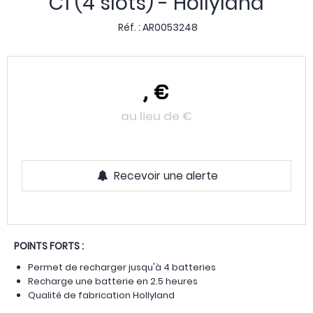
C1 (4 slots) - Hollyland
Réf. :
AR0053248
,
€
au lieu de
€
Recevoir une alerte
POINTS FORTS :
Permet de recharger jusqu'à 4 batteries
Recharge une batterie en 2.5 heures
Qualité de fabrication Hollyland