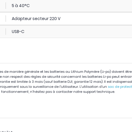
5 à 40°C
Adapteur secteur 220 V
USB-C
ies de manière générale et les batteries au Lithium Polymère (Li-po) doivent êtr
 Le non respect des règles de sécurité concernant les batteries Li-po peut entra
arantie est limitée à 3 mois (sauf batterie DJI, garantie 12 mois). Il est indispens
niquement sous la surveillance de l'utilisateur. L'utilisation d'un
sac de protec
fonctionnement, n'hésitez pas à contacter notre support technique.