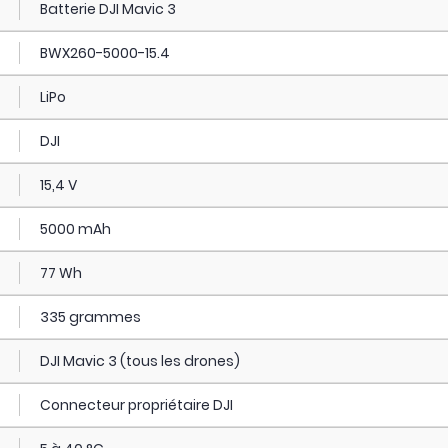
Batterie DJI Mavic 3
BWX260-5000-15.4
LiPo
DJI
15,4 V
5000 mAh
77 Wh
335 grammes
DJI Mavic 3 (tous les drones)
Connecteur propriétaire DJI