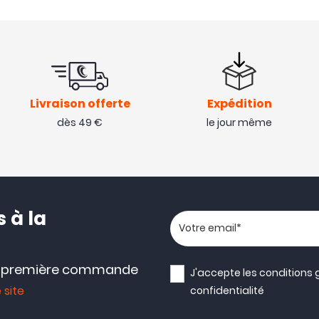
Livraison offerte
Expédition
dès 49 €
le jour même
 à la
Votre adresse email
e première commande
J'accepte les
conditions 
 site
confidentialité