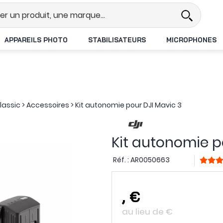
Revendeur DJI N°1 en France
Li
APPAREILS PHOTO
STABILISATEURS
MICROPHONES
lassic
>
Accessoires
>
Kit autonomie pour DJI Mavic 3
Kit autonomie p
Réf. :
AR0050663
,
€
au lieu de
€