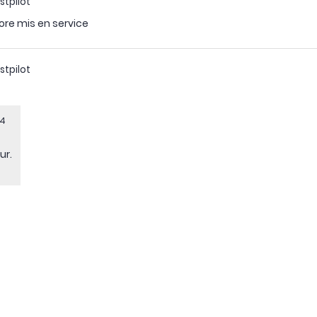
stpilot
ore mis en service
stpilot
24
ur.