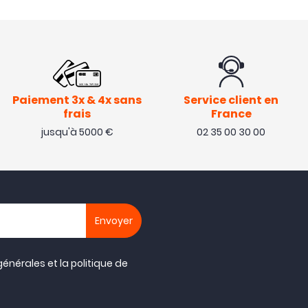
Paiement 3x & 4x sans
Service client en
frais
France
jusqu'à 5000 €
02 35 00 30 00
générales
et la
politique de