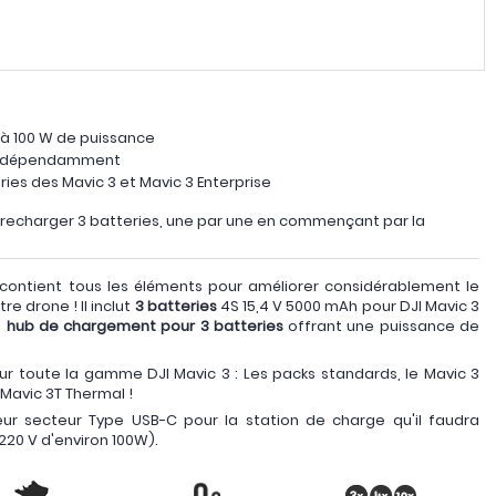
à 100 W de puissance
 indépendamment
ies des Mavic 3 et Mavic 3 Enterprise
 recharger 3 batteries, une par une en commençant par la
contient tous les éléments pour améliorer considérablement le
re drone ! Il inclut
3 batteries
4S 15,4 V 5000 mAh pour DJI Mavic 3
n
hub de chargement pour 3 batteries
offrant une puissance de
r toute la gamme DJI Mavic 3 : Les packs standards, le Mavic 3
e Mavic 3T Thermal !
teur secteur Type USB-C pour la station de charge qu'il faudra
220 V d'environ 100W).