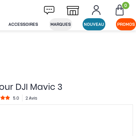
0
vraison offerte dès 49€ d'achat
Expédition
ACCESSOIRES
MARQUES
NOUVEAU
PROMOS
our DJI Mavic 3
5.0
2 Avis