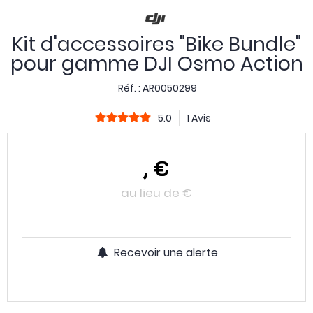
Kit d'accessoires "Bike Bundle"
pour gamme DJI Osmo Action
Réf. :
AR0050299
5.0
1 Avis
,
€
au lieu de
€
Recevoir une alerte