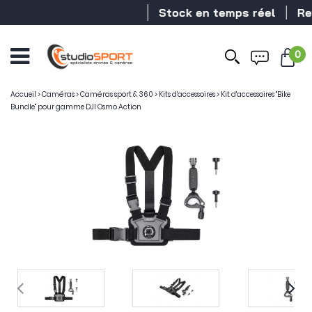
Stock en temps réel
Reve
0
Accueil
>
Caméras
>
Caméras sport & 360
>
Kits d'accessoires
>
Kit d'accessoires "Bike
Bundle" pour gamme DJI Osmo Action