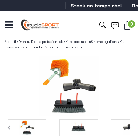
Stock en temps réel
Reve
0
Accueil
>
Drones
>
Drones professionnels
>
Kits d'accessoires & homologations
>
Kit
d'accessoires pour perche télescopique - Aquascopic