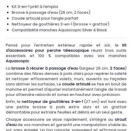
Kit 3-en-1 prêt à l’emploi
Brosse à passage d’eau (26 cm, 2 faces)
Coude articulé pour l’angle parfait
Nettoyeur de gouttières 3-en-1 (brosse + grattoir)
Compatibilité manches Aquascopic Silver & Black
Pensé pour l’entretien extérieur rapide et sûr, le
kit
d’accessoires pour perche télescopique
réunit trois outils
essentiels et 100 % compatibles avec vos manches
Aquascopic
.
La
brosse à récurer à passage d’eau
(largeur 26 cm,
2 faces
)
combine des fibres denses à poils clairs pour repérer la saleté
et nettoyer efficacement volets, murs, auvents ou façades
sans abîmer les surfaces. Le
coude articulé
se fixe en bout de
manche et permet d’ajuster instantanément l’angle de travail
pour atteindre rebords et zones en hauteur avec précision.
Enfin, le
nettoyeur de gouttières 3-en-1
(27 cm) est livré avec
une petite brosse à poils extra durs et un grattoir
démontable pour extraire feuilles et débris en un seul geste.
Chaque accessoire se visse rapidement, s’intègre au
circuit
d’eau
de vos manches et garantit une manipulation stable du
sol, sans échelle. Un trio robuste, polyvalent et efficace pour