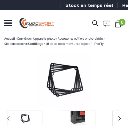
Stock en temps réel
Reve
0
Accueil
>
Caméras
>
Appareils photo
>
Accessoires boîtiers photo-vidéo
>
Kits d'accessoires & outillage
>
Kit de cales de monture d'objectif - FreeFly