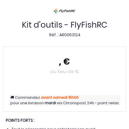
Kit d'outils - FlyFishRC
Réf. :
AR0053124
,
€
au lieu de
€
Commandez
avant samedi
15h00
pour une livraison
mardi
via
Chronopost 24h - point relais
POINTS FORTS :