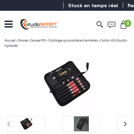
Stock en temps réel
Reve
0
Accueil
>
Drones
>
Drones FPV
>
Outillage, quincaillerie & entretien
>
Outils
>
Kit d'outils -
FlyFishRC