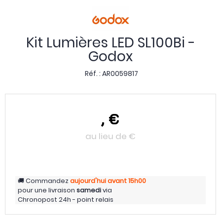
Kit Lumières LED SL100Bi -
Godox
Réf. :
AR0059817
,
€
au lieu de
€
Commandez
aujourd'hui
avant 15h00
pour une livraison
samedi
via
Chronopost 24h - point relais