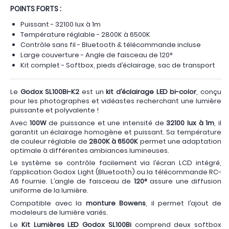
POINTS FORTS :
Puissant - 32100 lux à 1m
Température réglable - 2800K à 6500K
Contrôle sans fil - Bluetooth & télécommande incluse
Large couverture - Angle de faisceau de 120°
Kit complet - Softbox, pieds d’éclairage, sac de transport
Le
Godox SL100Bi-K2
est un
kit d’éclairage LED bi-color
, conçu
pour les photographes et vidéastes recherchant une lumière
puissante et polyvalente !
Avec
100W
de puissance et une intensité de
32100 lux à 1m
, il
garantit un éclairage homogène et puissant. Sa température
de couleur réglable de
2800K à 6500K
permet une adaptation
optimale à différentes ambiances lumineuses.
Le système se contrôle facilement via l’écran LCD intégré,
l’application Godox Light (Bluetooth) ou la télécommande RC-
A6 fournie. L’angle de faisceau de
120°
assure une diffusion
uniforme de la lumière.
Compatible avec la
monture Bowens
, il permet l’ajout de
modeleurs de lumière variés.
Le
Kit Lumières LED Godox SL100Bi
comprend deux softbox