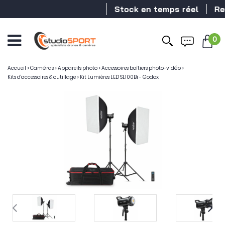
Stock en temps réel
Reve
0
Accueil
>
Caméras
>
Appareils photo
>
Accessoires boîtiers photo-vidéo
>
Kits d'accessoires & outillage
>
Kit Lumières LED SL100Bi - Godox