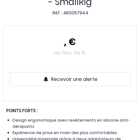
- SmallRig
Réf. :
AR0057944
,
€
au lieu de
€
Recevoir une alerte
POINTS FORTS :
Design ergonomique avec revêtements en silicone anti-
dérapants
Expérience de prise en main des plus confortables
Universalité maximale grâce à deux adaptateurs de