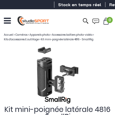
Stock en temps réel
Reve
0
Accueil
>
Caméras
>
Appareils photo
>
Accessoires boîtiers photo-vidéo
>
Kits d'accessoires & outillage
>
Kit mini-poignée latérale 4816 - SmallRig
Kit mini-poignée latérale 4816