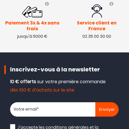
Paiement 3x & 4x sans
Service client en
frais
France
jusqu'à 5000 €
02 35 00 30 00
Inscrivez-vous à la newsletter
10 € offerts
sur votre première commande
dès 100 € d’achats sur le site
Votre adresse email
J'accepte les
conditions générales
et la