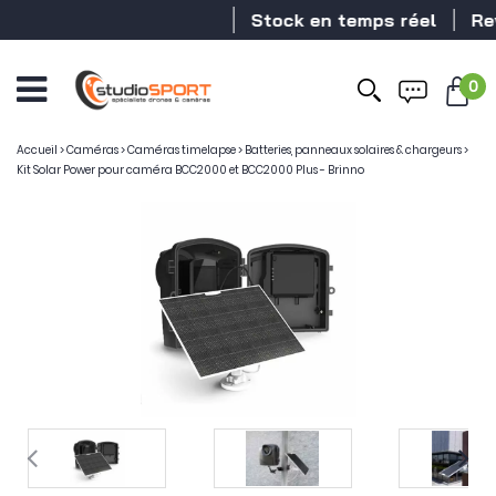
Stock en temps réel
Reven
0
Accueil
>
Caméras
>
Caméras timelapse
>
Batteries, panneaux solaires & chargeurs
>
Kit Solar Power pour caméra BCC2000 et BCC2000 Plus - Brinno