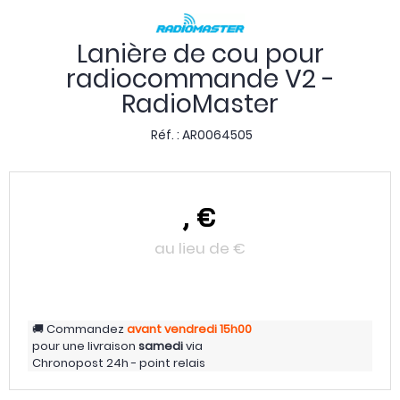
Lanière de cou pour
radiocommande V2 -
RadioMaster
Réf. :
AR0064505
,
€
au lieu de
€
Commandez
avant vendredi
15h00
pour une livraison
samedi
via
Chronopost 24h - point relais