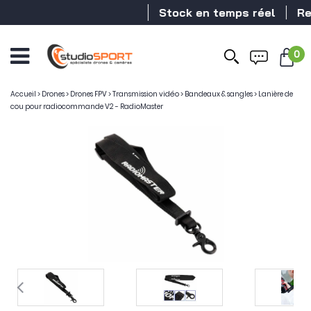
Stock en temps réel
Reve
0
Accueil
>
Drones
>
Drones FPV
>
Transmission vidéo
>
Bandeaux & sangles
>
Lanière de
cou pour radiocommande V2 - RadioMaster