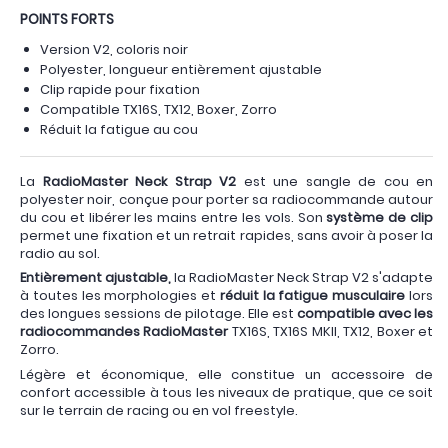
POINTS FORTS
Version V2, coloris noir
Polyester, longueur entièrement ajustable
Clip rapide pour fixation
Compatible TX16S, TX12, Boxer, Zorro
Réduit la fatigue au cou
La
RadioMaster Neck Strap V2
est une sangle de cou en
polyester noir, conçue pour porter sa radiocommande autour
du cou et libérer les mains entre les vols. Son
système de clip
permet une fixation et un retrait rapides, sans avoir à poser la
radio au sol.
Entièrement ajustable,
la RadioMaster Neck Strap V2 s'adapte
à toutes les morphologies et
réduit la fatigue musculaire
lors
des longues sessions de pilotage. Elle est
compatible avec les
radiocommandes RadioMaster
TX16S, TX16S MKII, TX12, Boxer et
Zorro.
Légère et économique, elle constitue un accessoire de
confort accessible à tous les niveaux de pratique, que ce soit
sur le terrain de racing ou en vol freestyle.