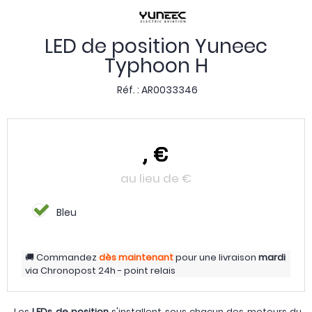
LED de position Yuneec
Typhoon H
Réf. :
AR0033346
,
€
au lieu de
€
Bleu
Commandez
dès maintenant
pour une livraison
mardi
via
Chronopost 24h - point relais
Les
LEDs de position
s'installent sous chacun des moteurs du