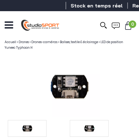
Stock en temps réel
Reve
0
Accueil
>
Drones
>
Drones-caméras
>
Balises, textile & éclairage
>
LED de position
Yuneec Typhoon H