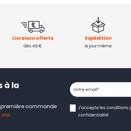
Livraison offerte
Expédition
dès 49 €
le jour même
 à la
Votre adresse email
e première commande
J'accepte les
conditions 
 site
confidentialité