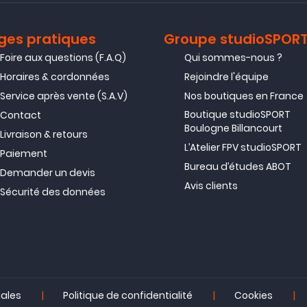
ges pratiques
Groupe studioSPOR
Foire aux questions (F.A.Q)
Qui sommes-nous ?
Horaires & cordonnées
Rejoindre l'équipe
Service après vente (S.A.V)
Nos boutiques en France
Boutique studioSPORT
Contact
Boulogne Billancourt
Livraison & retours
L’Atelier FPV studioSPORT
Paiement
Bureau d’études ABOT
Demander un devis
Avis clients
Sécurité des données
|
|
|
gales
Politique de confidentialité
Cookies