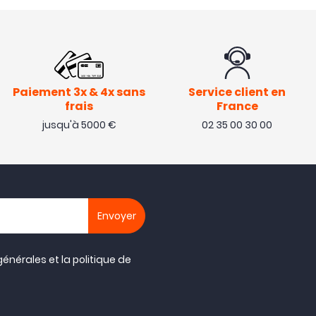
Paiement 3x & 4x sans
Service client en
frais
France
jusqu'à 5000 €
02 35 00 30 00
générales
et la
politique de