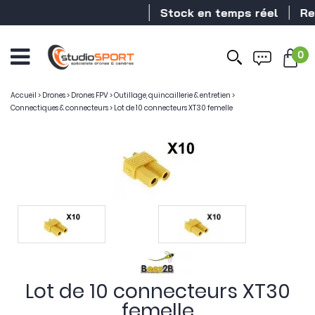
Stock en temps réel
Reve
0
Accueil
>
Drones
>
Drones FPV
>
Outillage, quincaillerie & entretien
>
Connectiques & connecteurs
>
Lot de 10 connecteurs XT30 femelle
Lot de 10 connecteurs XT30
femelle