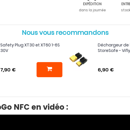
EXPÉDITION
ENTR
dans la journée
stoc
Nous vous recommandons
Safety Plug XT30 et XT60 1-6S
Déchargeur de 
30V
StoreSafe - Vifl
7,90 €
6,90 €
Go NFC en vidéo :