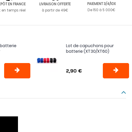
PAIEMENT 3/4/10X
EPÔT EN FRANCE
LIVRAISON OFFERTE
De 150 à 5 000€
k en temps réel
à partir de 49€
batterie
Lot de capuchons pour
y
batterie (XT30/XT60)
2,90 €