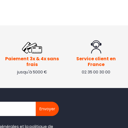
Paiement 3x & 4x sans
Service client en
frais
France
jusqu'à 5000 €
02 35 00 30 00
générales
et la
politique de