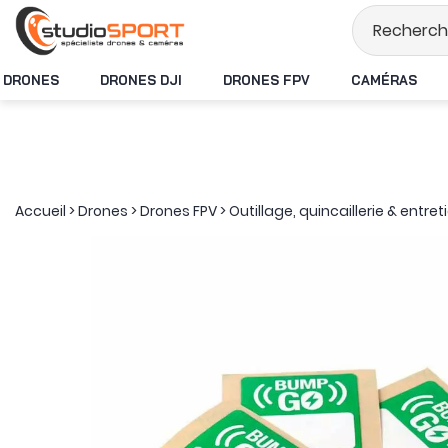
Stock en temps réel
DRONES
DRONES DJI
DRONES FPV
CAMÉRAS
Accueil
>
Drones
>
Drones FPV
>
Outillage, quincaillerie & entret