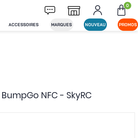
0
vraison offerte dès 49€ d'achat
Expédition
ACCESSOIRES
MARQUES
NOUVEAU
PROMOS
rs BumpGo NFC - SkyRC