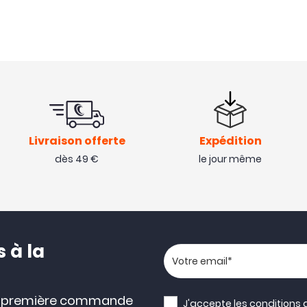
Livraison offerte
Expédition
dès 49 €
le jour même
 à la
Votre adresse email
e première commande
J'accepte les
conditions 