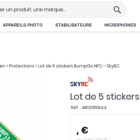
Revendeur DJI N°1 en France
Li
APPAREILS PHOTO
STABILISATEURS
MICROPHONES
ien
>
Protections
>
Lot de 5 stickers BumpGo NFC - SkyRC
Lot de 5 sticke
Réf. :
AR0055944
,
€
au lieu de
€