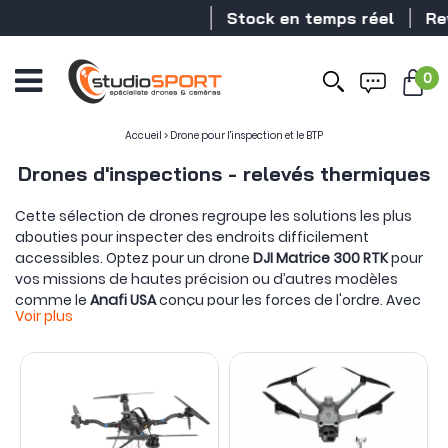
Stock en temps réel
Reven
0
Ouvrir
le
menu
Accueil
>
Drone pour l'inspection et le BTP
Drones d'inspections - relevés thermiques
Cette sélection de drones regroupe les solutions les plus
abouties pour inspecter des endroits difficilement
accessibles. Optez pour un drone
DJI Matrice 300 RTK
pour
vos missions de hautes précision ou d’autres modèles
comme le
Anafi USA
conçu pour les forces de l'ordre. Avec
Voir plus
les récents
DJI Mavic 3E
&
DJI Mavic 3T
, atteignez une
efficacité des plus supérieures dans vos opérations
d'inspection du fait de leur compacité à toute épreuve.
studioSPORT et ABOT restent à votre disposition pour
étudier toute configuration particulière et sont à même de
vous proposer des
solutions drones sur-mesure
.