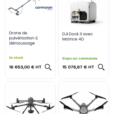
Drone de
DJI Dock 3 avec
pulvérisation &
Matrice 4D
démoussage
Cormoran - Dronelis
En stock
Dispo sur commande
16 653,00 €
HT
15 076,67 €
HT