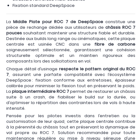
Fixation standard DeepSpace
La
Middle Plate pour ROC 7 de DeepSpace
constitue une
pièce de rechange dédiée aux utilisateurs de
châssis ROC 7
pouces
souhaitant maintenir une structure fiable et durable.
Destinée aux builds long range ou cinématiques, cette plaque
centrale est usinée CNC dans une
fibre de carbone
soigneusement sélectionnée, garantissant une cohésion
structurelle optimale et un maintien rigoureux des
composants lors des sollicitations en vol.
Chaque détail d’usinage
respecte le pattern original du ROC
7
, assurant une parfaite compatibilité avec l’écosystème
DeepSpace : fixation conforme aux entretoises, épaisseur
calibrée pour minimiser la flexion tout en préservant le poids.
La
plaque intermédiaire ROC 7
permet de restaurer un châssis
suite à un crash, de fiabiliser le build sur la durée, ou
d’optimiser la répartition des contraintes lors de vols à haute
intensité.
Pensée pour les pilotes investis dans l’entretien ou la
customisation de leur quad, cette plaque centrale contribue
à la pérennité du châssis tout en préservant la dynamique de
vol propre au ROC 7. Solution recommandée pour toute
maintenance régulière ou mise à niveau sérieuse d’une