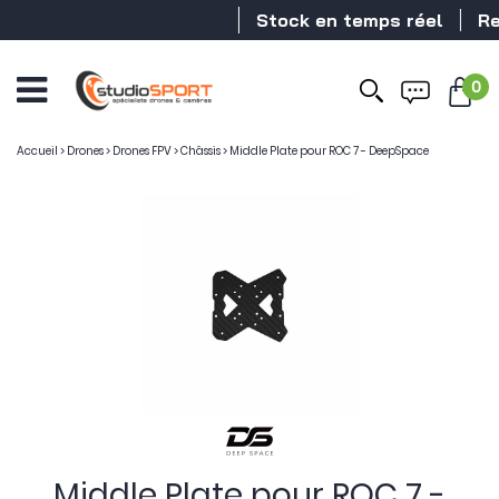
Stock en temps réel
Reve
0
Accueil
>
Drones
>
Drones FPV
>
Châssis
>
Middle Plate pour ROC 7 - DeepSpace
Middle Plate pour ROC 7 -