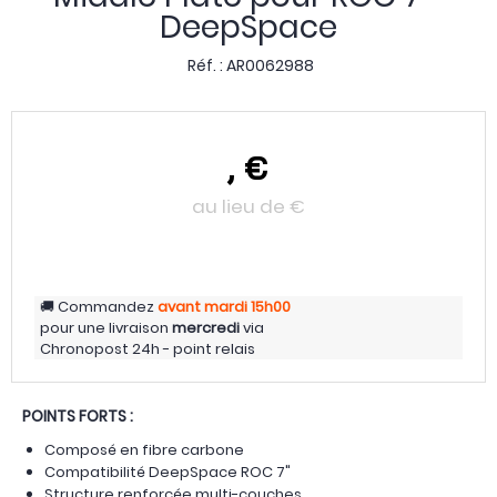
DeepSpace
Réf. :
AR0062988
,
€
au lieu de
€
Commandez
avant mardi
15h00
pour une livraison
mercredi
via
Chronopost 24h - point relais
POINTS FORTS :
Composé en fibre carbone
Compatibilité DeepSpace ROC 7"
Structure renforcée multi-couches