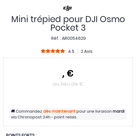
Mini trépied pour DJI Osmo
Pocket 3
Réf. :
AR0054629
4.5
2 Avis
,
€
au lieu de
€
Commandez
dès maintenant
pour une livraison
mardi
via
Chronopost 24h - point relais
POINTS FORTS :