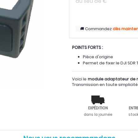
au lieu de
€
Commandez
dès mainte
POINTS FORTS :
Pièce d'origine
Permet de fixer le DJI SDR 
Voici le
module adaptateur de na
Transmission en toute simplicit
EXPÉDITION
ENTR
dans la journée
stoc