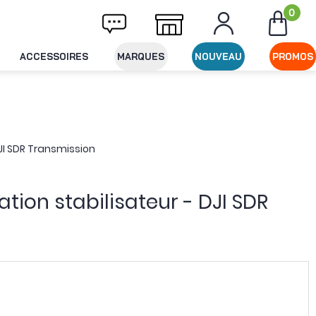
0
Livraison offerte dès 49€ d'achat
Expédit
ACCESSOIRES
MARQUES
NOUVEAU
PROMOS
JI SDR Transmission
tion stabilisateur - DJI SDR