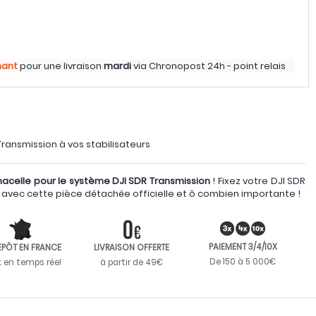
nant
pour une livraison
mardi
via
Chronopost 24h - point relais
Transmission à vos stabilisateurs
celle pour le système DJI SDR Transmission
! Fixez votre DJI SDR
é avec cette pièce détachée officielle et ô combien importante !
PAIEMENT 3/4/10X
EPÔT EN FRANCE
LIVRAISON OFFERTE
De 150 à 5 000€
k en temps réel
à partir de 49€