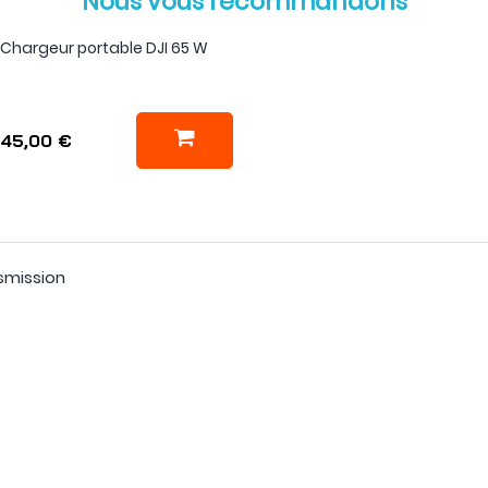
Nous vous recommandons
Chargeur portable DJI 65 W
45,00 €
smission