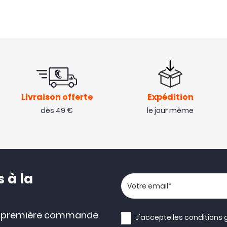
Livraison offerte
Expédition
dès 49 €
le jour même
 à la
Votre adresse email
e première commande
J'accepte les
conditions 