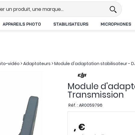
el
Revendeur DJI N°1 en France
APPAREILS PHOTO
STABILISATEURS
MICROPHONES
oto-vidéo
>
Adaptateurs
>
Module d'adaptation stabilisateur - D
Module d'adapta
Transmission
Réf. :
AR0059796
,
€