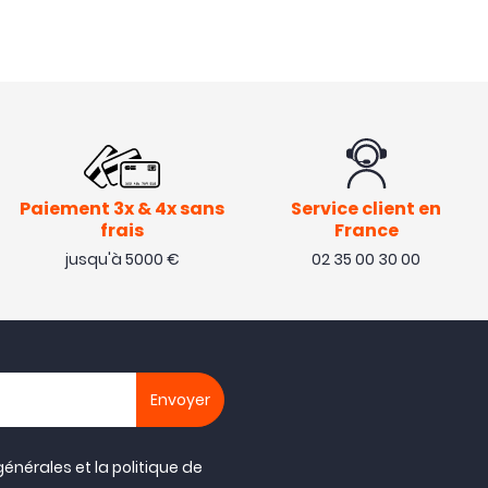
Paiement 3x & 4x sans
Service client en
frais
France
jusqu'à 5000 €
02 35 00 30 00
générales
et la
politique de