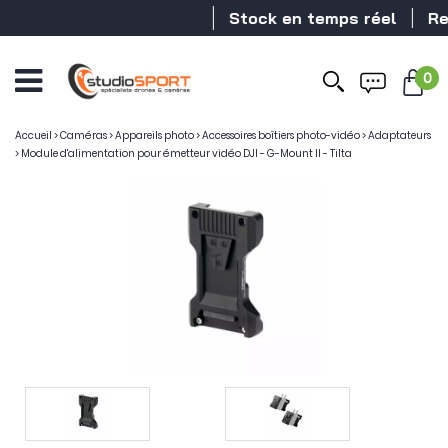
Stock en temps réel
Reve
0
Accueil
>
Caméras
>
Appareils photo
>
Accessoires boîtiers photo-vidéo
>
Adaptateurs
>
Module d'alimentation pour émetteur vidéo DJI - G-Mount II - Tilta