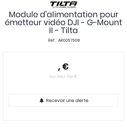
Module d'alimentation pour
émetteur vidéo DJI - G-Mount
II - Tilta
Réf. :
AR0057508
,
€
au lieu de
€
Recevoir une alerte