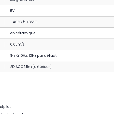
5V
- 40°C à +85°C
en céramique
0.05m/s
1Hz à 10Hz, 10Hz par défaut
2D ACC 1.5m (extérieur)
stpilot