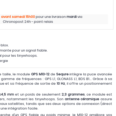
z
avant samedi
15h00
pour une livraison
mardi
via
Chronopost 24h - point relais
blox.
ante pour un signal fiable.
l pour les tinywhoops.
ergie
 taille, le module
GPS M10-12
de
Sequre
intègre la puce avancée
 gamme de fréquences : GPS L1, GLONASS L1, BDS B1... Grâce à sa
ue et sa fréquence de sortie de
10 Hz
, il offre un positionnement
6x4,5 mm
et un poids de seulement
2,3 grammes
, ce module est
gers, notamment les tinywhoops. Son
antenne céramique
assure
aux satellites, tandis que ses deux options de connexion (direct
une intégration facile.
cherche d’un GPS fiable au poids minime, le M10-12 améliore vos