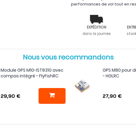
performances de vol tout en rest
EXPÉDITION
ENTR
dans la journée
stoc
Nous vous recommandons
Module GPS M10-IST8310 avec
GPS M80 pour d
compas intégré - FlyFishRC
- HGLRC
29,90 €
27,90 €