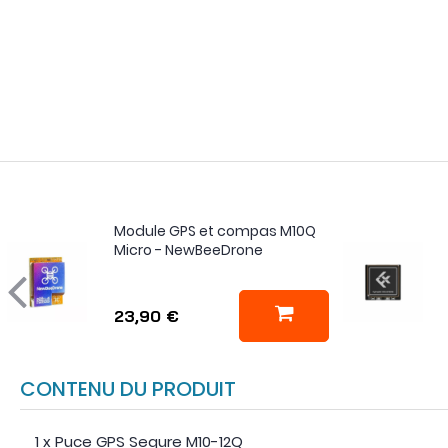
Module GPS et compas M10Q
Micro - NewBeeDrone
23,90 €
CONTENU DU PRODUIT
1 x Puce GPS Sequre M10-12Q