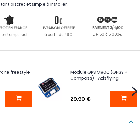
ant discret et simple à installer.
PAIEMENT 3/4/10X
EPÔT EN FRANCE
LIVRAISON OFFERTE
De 150 à 5 000€
k en temps réel
à partir de 49€
rone freestyle
Module GPS M80Q (GNSS +
Compass) - Axisflying
29,90 €