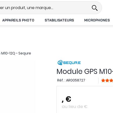
l
Revendeur DJI N°1 en France
L
APPAREILS PHOTO
STABILISATEURS
MICROPHONES
 M10-12Q - Sequre
Module GPS M10
Réf. :
AR0058727
,
€
au lieu de
€