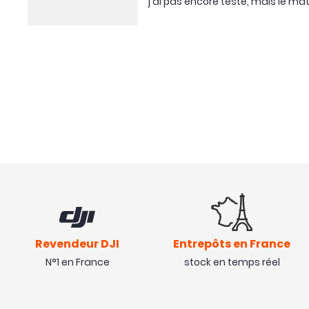
j'ai pas encore testé, mais le ma
Revendeur DJI
Entrepôts en France
N°1 en France
stock en temps réel