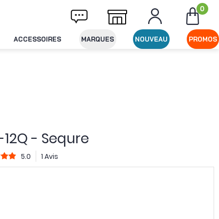
0
ivraison offerte dès 49€ d'achat
Expéditio
ACCESSOIRES
MARQUES
NOUVEAU
PROMOS
-12Q - Sequre
5.0
1 Avis