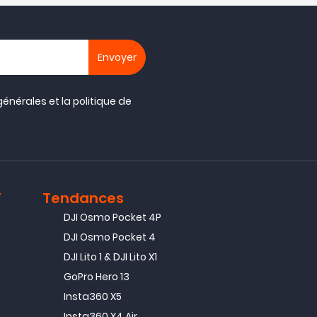
générales
et la
politique de
T
Tendances
DJI Osmo Pocket 4P
DJI Osmo Pocket 4
DJI Lito 1 & DJI Lito X1
GoPro Hero 13
Insta360 X5
Insta360 X4 Air