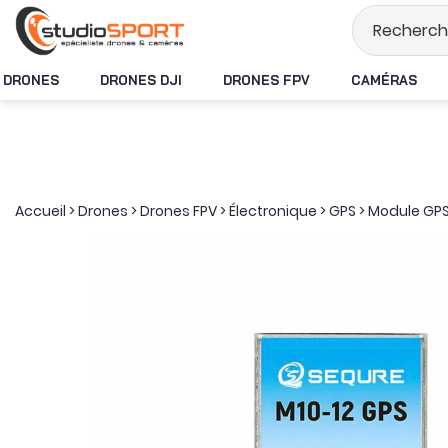
Stock en temps rée
DRONES
DRONES DJI
DRONES FPV
CAMÉRAS
Accueil
>
Drones
>
Drones FPV
>
Électronique
>
GPS
>
Module GPS