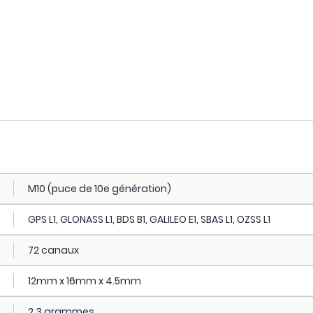
M10 (puce de 10e génération)
GPS L1, GLONASS L1, BDS B1, GALILEO E1, SBAS L1, OZSS L1
72 canaux
12mm x 16mm x 4.5mm
2.3 grammes