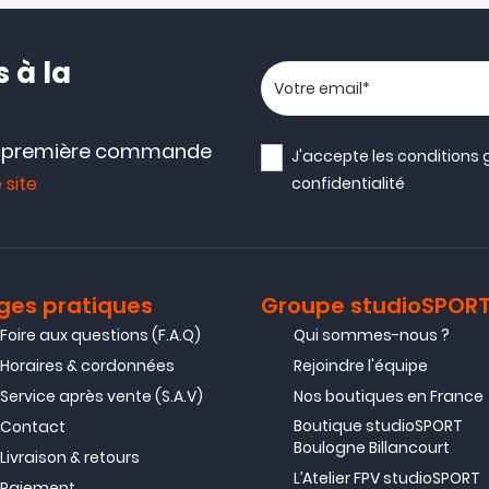
 à la
Votre adresse email
e première commande
J'accepte les
conditions 
 site
confidentialité
ges pratiques
Groupe studioSPOR
Foire aux questions (F.A.Q)
Qui sommes-nous ?
Horaires & cordonnées
Rejoindre l'équipe
Service après vente (S.A.V)
Nos boutiques en France
Boutique studioSPORT
Contact
Boulogne Billancourt
Livraison & retours
L’Atelier FPV studioSPORT
Paiement