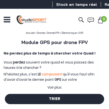
Stock en temps réel
Reven
0
Accueil
>
Drones
>
Drones FPV
>
Électronique
>
GPS
Module GPS pour drone FPV
Ne perdez plus de temps à chercher votre Quad !
Vous
perdez
souvent votre quad et vous passez des
heures à le chercher ?
N'hésitez plus, c'est
LE
composant
qu'il vous faut afin
d'avoir d'avoir le dernier point
GPS
sur votre
radiocommande et retrouvez votre machine plus
Voir plus
rapidement !
Nous vous conseillons de monter un
buzzer
en plus, gain de
TRIER
temps indéniable !