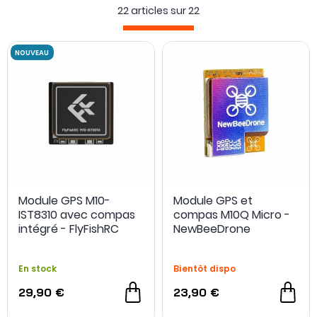
22 articles sur
22
NOUVEAU
Module GPS M10-
Module GPS et
IST8310 avec compas
compas M10Q Micro -
intégré - FlyFishRC
NewBeeDrone
En stock
Bientôt dispo
29,90 €
23,90 €