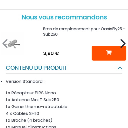
Nous vous recommandons
Bras de remplacement pour OasisFly25 -
Sub250
3,90 €
CONTENU DU PRODUIT
Version Standard :
1 x Récepteur ELRS Nano
1 x Antenne Mini T Sub250
1 x Gaine thermo-rétractable
4 x Câbles SH1.0
1 x Broche (4 broches)
1 x Manuel d’instructions