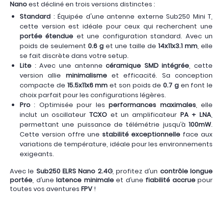
Nano
est décliné en trois versions distinctes :
Standard
: Équipée d'une antenne externe Sub250 Mini T,
cette version est idéale pour ceux qui recherchent une
portée étendue
et une configuration standard. Avec un
poids de seulement
0.6 g
et une taille de
14x11x3.1 mm
, elle
se fait discrète dans votre setup.
Lite
: Avec une antenne
céramique SMD intégrée
, cette
version allie
minimalisme
et efficacité. Sa conception
compacte de
15.5x11x6 mm
et son poids de
0.7 g
en font le
choix parfait pour les configurations légères.
Pro
: Optimisée pour les
performances maximales
, elle
inclut un oscillateur
TCXO
et un amplificateur
PA + LNA
,
permettant une puissance de télémétrie jusqu’à
100mW
.
Cette version offre une
stabilité exceptionnelle
face aux
variations de température, idéale pour les environnements
exigeants.
Avec le
Sub250 ELRS Nano 2.4G
, profitez d’un
contrôle longue
portée
, d’une
latence minimale
et d’une
fiabilité accrue
pour
toutes vos aventures
FPV
!