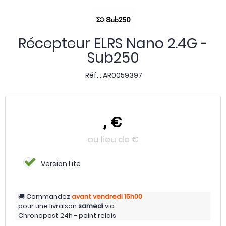
Récepteur ELRS Nano 2.4G -
Sub250
Réf. :
AR0059397
,
€
au lieu de
€
Version Lite
Commandez
avant vendredi
15h00
pour une livraison
samedi
via
Chronopost 24h - point relais