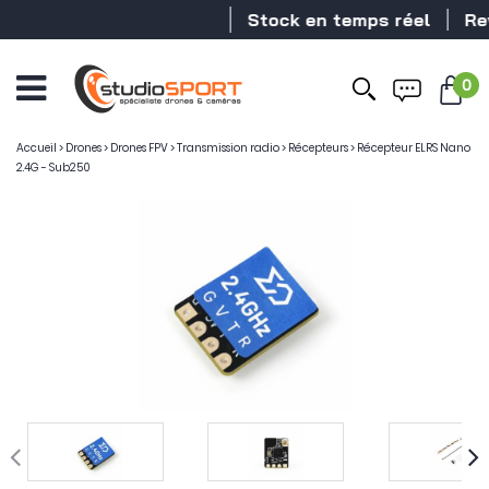
Stock en temps réel
Reven
0
Ouvrir
le
menu
Accueil
>
Drones
>
Drones FPV
>
Transmission radio
>
Récepteurs
>
Récepteur ELRS Nano
2.4G - Sub250