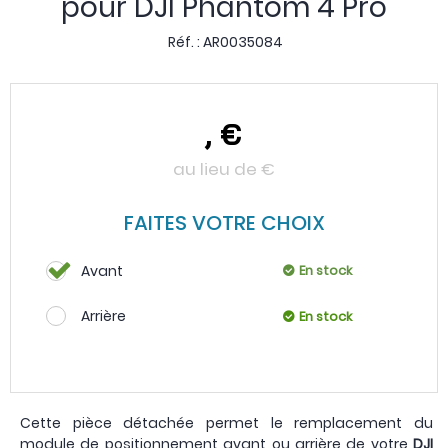
pour DJI Phantom 4 Pro
Réf. :
AR0035084
,
€
au lieu de
€
FAITES VOTRE CHOIX
Avant
En stock
Arrière
En stock
Cette pièce détachée permet le remplacement du
module de positionnement avant ou arrière de votre
DJI