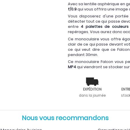
Avec sa lentille asphérique en
f/0.9
qui vous offrira une image c
Vous disposerez d'une portée 
détecter tout ce qui passe deva
entre
4 palettes de couleurs
repérages. Vous aurez donc accè
Ce monoculaire vous offre ég
clair de ce qui passe devant vo
ce qui veut dire que ce Falco
pendant 30min.
Ce monoculaire Falcon vous p
MP4
qui viendront se stocker su
EXPÉDITION
ENTR
dans la journée
stoc
Nous vous recommandons