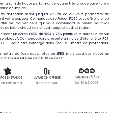
 germanium de haute performance, et une très grande ouverture à
laire et limpide.
de détection allant jusqu'à
2600m
, ce qui vous permettra de
nt votre capteur. Ce monoculaire Falcon FQ50 vous offre le choix
afin de trouver celle qui vous conviendra le mieux pour vos
s au blanc chaud, noir chaud, rouge chaud, et fusion.
alement un écran
OLED de 1024 x 768 pixels
vous aurez un retour
tre objectif. Ce monoculaire présente un indice d'étanchéité
IP67
,
n FQ50 peut être immergé dans l'eau à 1 mètre de profondeur,
ermettra de faire des photos en
JPEG
, mais aussi des vidéos en
r la mémoire interne de
64 Go
de ce FQ50.
PAIEMENT 3/4/10X
EPÔT EN FRANCE
LIVRAISON OFFERTE
De 150 à 5 000€
k en temps réel
à partir de 49€