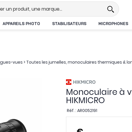
Revendeur DJI N°1 en France
Liv
APPAREILS PHOTO
STABILISATEURS
MICROPHONES
ongues-vues
>
Toutes les jumelles, monoculaires thermiques & l
Monoculaire à v
HIKMICRO
Réf. :
AR0052191
,
€