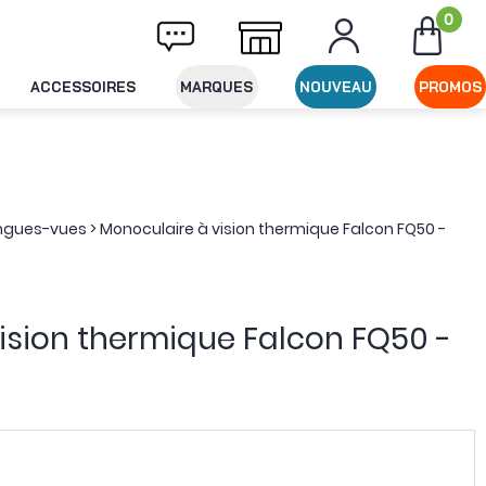
0
raison offerte dès 49€ d'achat
Expédition 
ACCESSOIRES
MARQUES
NOUVEAU
PROMOS
ongues-vues
>
Monoculaire à vision thermique Falcon FQ50 -
ision thermique Falcon FQ50 -