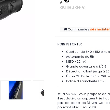
au lieu de
€
Commandez
dès mainte
POINTS FORTS :
Capteur de 640 x 512 pixel
Autonomie de 5h
NETD > 20mK
Grande ouverture à f/0.9
Détection allant jusqu'à 2
Écran OLED de 1024 x 768 pi
Indice d'étanchéité IP67
studioSPORT vous propose de dé
il est doté d'un capteur très h
pas de pixels de
12 um
. Ce Fa
pouvant aller jusqu'à x8.