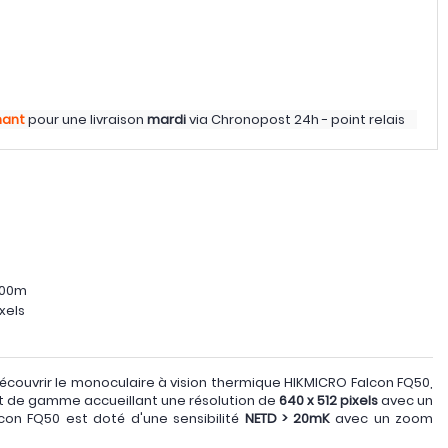
nant
pour une livraison
mardi
via
Chronopost 24h - point relais
s
600m
xels
couvrir le monoculaire à vision thermique HIKMICRO Falcon FQ50,
aut de gamme accueillant une résolution de
640 x 512 pixels
avec un
lcon FQ50 est doté d'une sensibilité
NETD > 20mK
avec un zoom