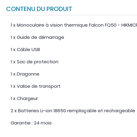
CONTENU DU PRODUIT
1 x Monoculaire à vision thermique Falcon FQ50 - HIKMI
1 x Guide de démarrage
1 x Câble USB
1 x Sac de protection
1 x Dragonne
1 x Valise de transport
1 x Chargeur
2 x Batteries Li-ion 18650 remplaçable et rechargeable
Garantie : 24 mois