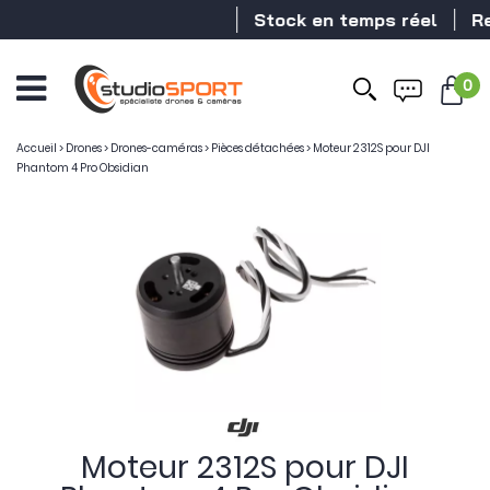
Stock en temps réel
Rev
0
Ouvrir
le
menu
Accueil
>
Drones
>
Drones-caméras
>
Pièces détachées
>
Moteur 2312S pour DJI
Phantom 4 Pro Obsidian
Moteur 2312S pour DJI