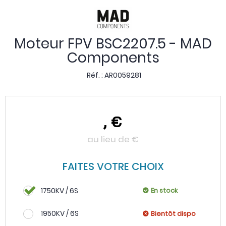
Moteur FPV BSC2207.5 - MAD
Components
Réf. :
AR0059281
,
€
au lieu de
€
FAITES VOTRE CHOIX
1750KV / 6S
En stock
1950KV / 6S
Bientôt dispo