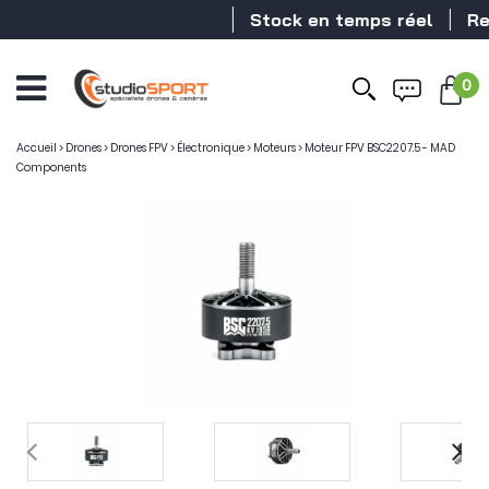
Stock en temps réel
Reve
0
Accueil
>
Drones
>
Drones FPV
>
Électronique
>
Moteurs
>
Moteur FPV BSC2207.5 - MAD
Components