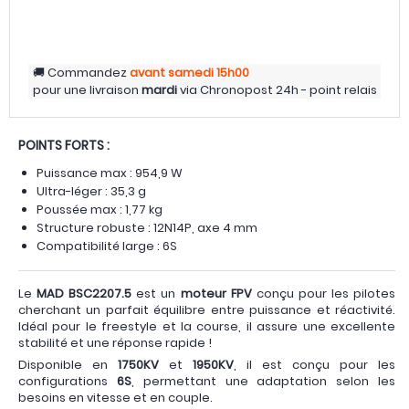
Commandez
avant samedi
15h00
pour une livraison
mardi
via
Chronopost 24h - point relais
POINTS FORTS :
Puissance max : 954,9 W
Ultra-léger : 35,3 g
Poussée max : 1,77 kg
Structure robuste : 12N14P, axe 4 mm
Compatibilité large : 6S
Le
MAD BSC2207.5
est un
moteur FPV
conçu pour les pilotes
cherchant un parfait équilibre entre puissance et réactivité.
Idéal pour le freestyle et la course, il assure une excellente
stabilité et une réponse rapide !
Disponible en
1750KV
et
1950KV
, il est conçu pour les
configurations
6S
, permettant une adaptation selon les
besoins en vitesse et en couple.