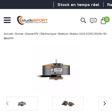
Stock en temps réel
Reve
0
Accueil
>
Drones
>
Drones FPV
>
Électronique
>
Moteurs
>
Moteur LAVA 2006 2400Kv 6S -
BetaFPV