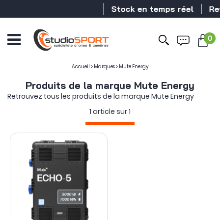
Stock en temps réel
Rev
0
Ouvrir
le
menu
Accueil
>
Marques
>
Mute Energy
Produits de la marque Mute Energy
Retrouvez tous les produits de la marque Mute Energy
1 article sur
1