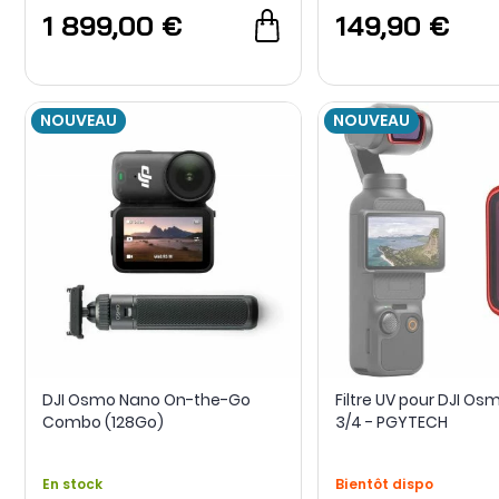
1 899,00 €
149,90 €
NOUVEAU
NOUVEAU
DJI Osmo Nano On-the-Go
Filtre UV pour DJI Os
Combo (128Go)
3/4 - PGYTECH
En stock
Bientôt dispo