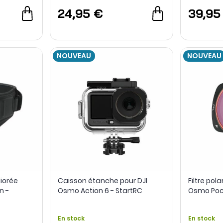
24,95 €
39,95
NOUVEAU
NOUVEAU
liorée
Caisson étanche pour DJI
Filtre pol
n -
Osmo Action 6 - StartRC
Osmo Pock
En stock
En stock