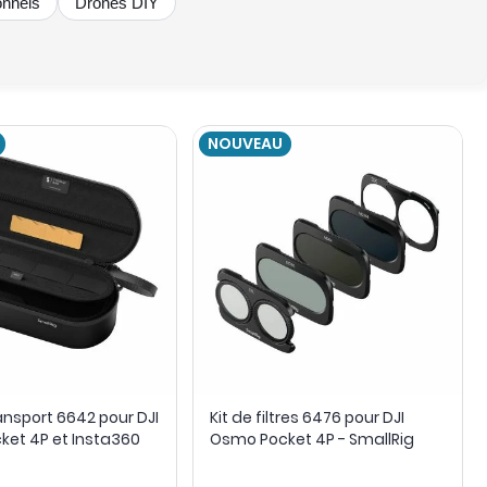
onnels
Drones DIY
NOUVEAU
ansport 6642 pour DJI
Kit de filtres 6476 pour DJI
et 4P et Insta360
Osmo Pocket 4P - SmallRig
 - SmallRig