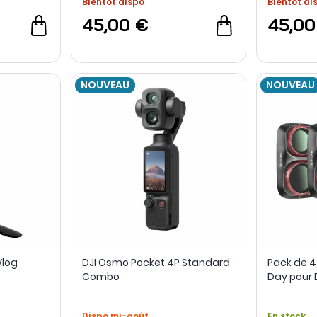
Bientôt dispo
Bientôt di
45,00 €
45,00
NOUVEAU
NOUVEAU
Vlog
DJI Osmo Pocket 4P Standard
Pack de 4 
Combo
Day pour 
Freewell
Dispo mi-août
En stock