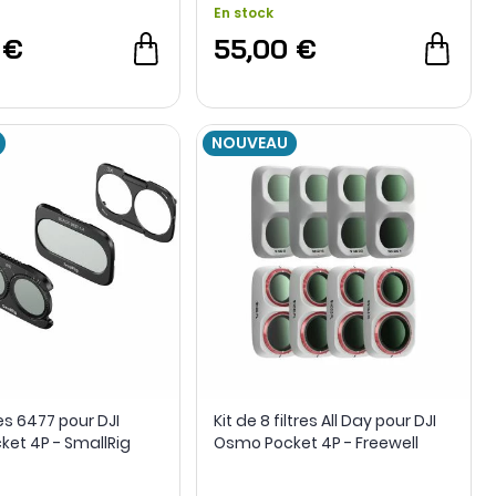
En stock
 €
55,00 €
NOUVEAU
tres 6477 pour DJI
Kit de 8 filtres All Day pour DJI
et 4P - SmallRig
Osmo Pocket 4P - Freewell