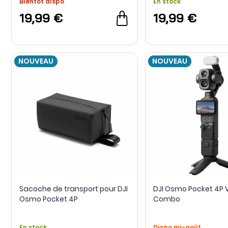
Bientôt dispo
En stock
19,99 €
19,99 €
NOUVEAU
NOUVEAU
Sacoche de transport pour DJI
DJI Osmo Pocket 4P 
Osmo Pocket 4P
Combo
En stock
Dispo mi-août