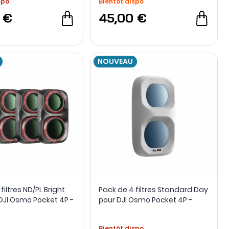
spo
Bientôt dispo
 €
45,00 €
NOUVEAU
filtres ND/PL Bright
Pack de 4 filtres Standard Day
DJI Osmo Pocket 4P -
pour DJI Osmo Pocket 4P -
Freewell
Bientôt dispo