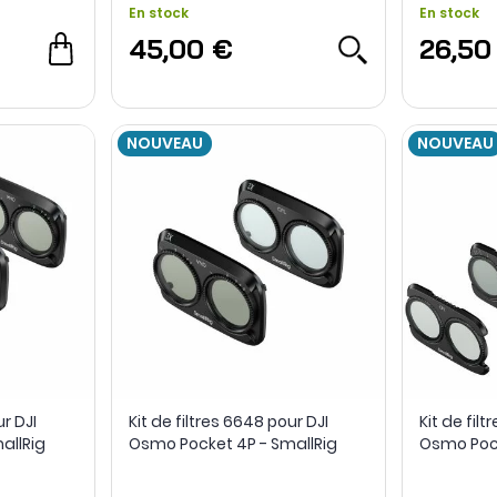
En stock
En stock
45,00 €
26,50
NOUVEAU
NOUVEAU
ur DJI
Kit de filtres 6648 pour DJI
Kit de fil
allRig
Osmo Pocket 4P - SmallRig
Osmo Pock