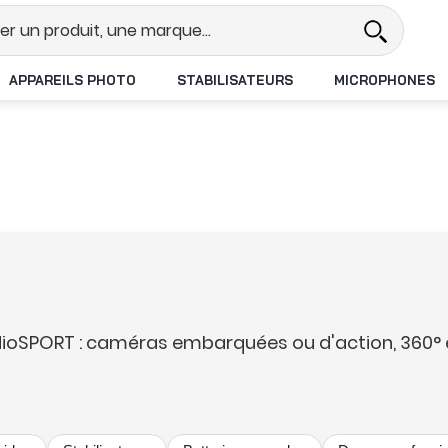
Revendeur DJI N°1 en France
Livr
APPAREILS PHOTO
STABILISATEURS
MICROPHONES
dioSPORT : caméras embarquées ou d'action, 360°