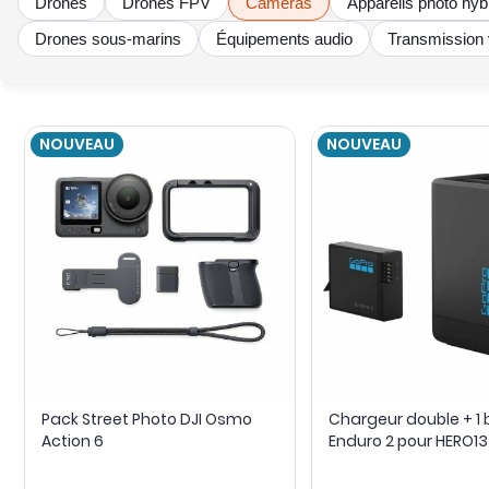
Drones
Drones FPV
Caméras
Appareils photo hyb
Drones sous-marins
Équipements audio
Transmission 
NOUVEAU
NOUVEAU
Pack Street Photo DJI Osmo
Chargeur double + 1 
Action 6
Enduro 2 pour HERO13
Mission 1 - GoPro