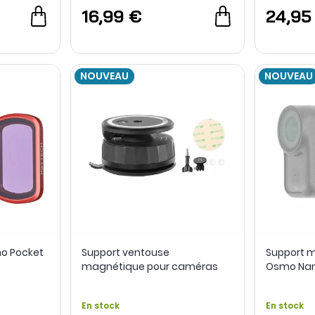
16,99 €
24,95
NOUVEAU
NOUVEAU
mo Pocket
Support ventouse
Support m
magnétique pour caméras
Osmo Nan
d'action - StartRC
En stock
En stock