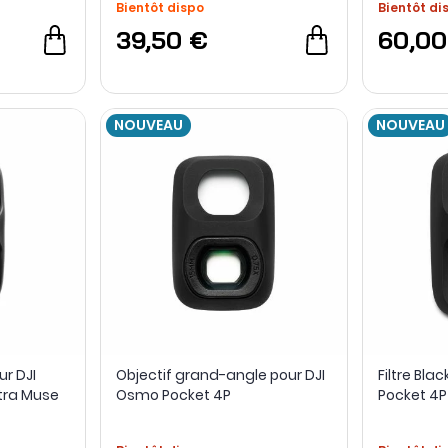
Bientôt dispo
Bientôt di
39,50 €
60,00
NOUVEAU
NOUVEAU
ur DJI
Objectif grand-angle pour DJI
Filtre Bla
tra Muse
Osmo Pocket 4P
Pocket 4P