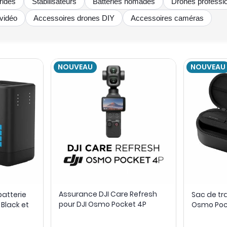
rides
Stabilisateurs
Batteries nomades
Drones professi
vidéo
Accessoires drones DIY
Accessoires caméras
NOUVEAU
NOUVEAU
Assurance DJI Care Refresh
batterie
Sac de tr
pour DJI Osmo Pocket 4P
 Black et
Osmo Pock
Luna Ultra