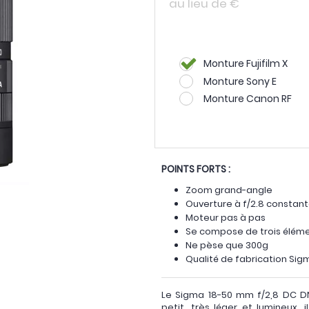
au lieu de
€
Monture Fujifilm X
Monture Sony E
Monture Canon RF
POINTS FORTS :
Zoom grand-angle
Ouverture à f/2.8 constan
Moteur pas à pas
Se compose de trois éléme
Ne pèse que 300g
Qualité de fabrication Sig
Le Sigma 18-50 mm f/2,8 DC 
petit, très léger et lumineux,