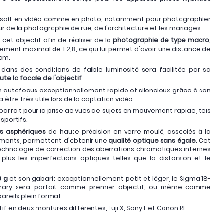
la soit en vidéo comme en photo, notamment pour photographier
r de la photographie de rue, de l'architecture et les mariages.
cet objectif afin de réaliser de la
photographie de type macro
,
ement maximal de 1:2,8, ce qui lui permet d'avoir une distance de
 cm.
dans des conditions de faible luminosité sera facilitée par sa
ute la focale de l'objectif
.
n autofocus exceptionnellement rapide et silencieux grâce à son
ra être très utile lors de la captation vidéo.
parfait pour la prise de vues de sujets en mouvement rapide, tels
sportifs.
ts asphériques
de haute précision en verre moulé, associés à la
éments, permettent d'obtenir une
qualité optique sans égale
. Cet
technologie de correction des aberrations chromatiques internes
 plus les imperfections optiques telles que la distorsion et le
0 g
et son gabarit exceptionnellement petit et léger, le Sigma 18-
ary sera parfait comme premier objectif, ou même comme
areils plein format.
f en deux montures différentes, Fuji X, Sony E et Canon RF.