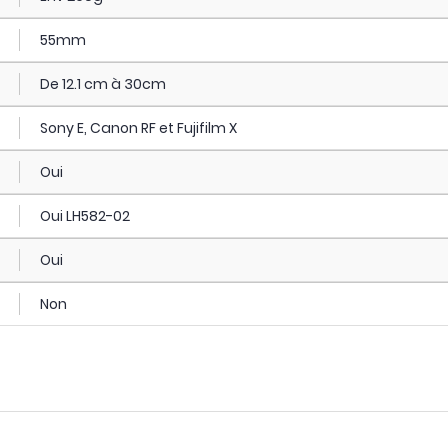
55mm
De 12.1 cm à 30cm
Sony E, Canon RF et Fujifilm X
Oui
Oui LH582-02
Oui
Non