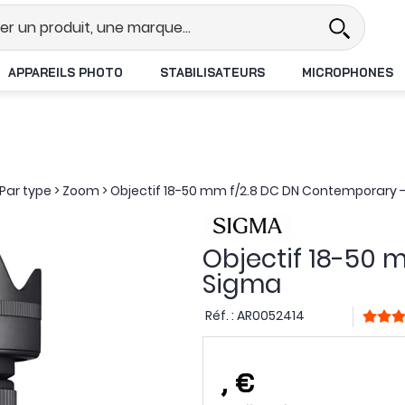
Revendeur DJI N°1 en France
Liv
APPAREILS PHOTO
STABILISATEURS
MICROPHONES
Par type
>
Zoom
>
Objectif 18-50 mm f/2.8 DC DN Contemporary 
Objectif 18-50 
Sigma
Réf. :
AR0052414
,
€