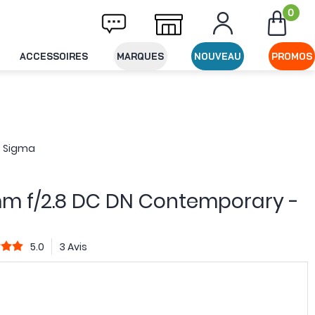
0
raison offerte dès 49€ d'achat
Expédition 
ACCESSOIRES
MARQUES
NOUVEAU
PROMOS
- Sigma
mm f/2.8 DC DN Contemporary -
5.0
3 Avis