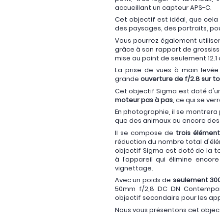
accueillant un capteur APS-C.
Cet objectif est idéal, que ce
des paysages, des portraits, pou
Vous pourrez également utiliser 
grâce à son rapport de grossiss
mise au point de seulement 12.1
La prise de vues à main levée 
grande
ouverture de f/2.8 sur to
Cet objectif Sigma est doté d'u
moteur pas à pas
, ce qui se ver
En photographie, il se montrera 
que des animaux ou encore des 
Il se compose de
trois élémen
réduction du nombre total d'él
objectif Sigma est doté de la 
à l’appareil qui élimine encore
vignettage.
Avec un poids de
seulement 30
50mm f/2,8 DC DN Contempor
objectif secondaire pour les app
Nous vous présentons cet objecti