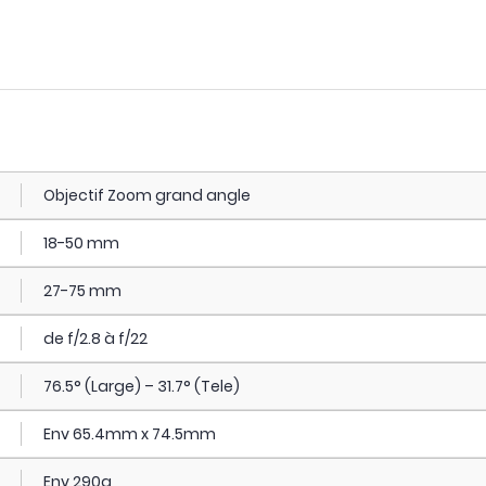
Objectif Zoom grand angle
18-50 mm
27-75 mm
de f/2.8 à f/22
76.5° (Large) – 31.7° (Tele)
Env 65.4mm x 74.5mm
Env 290g