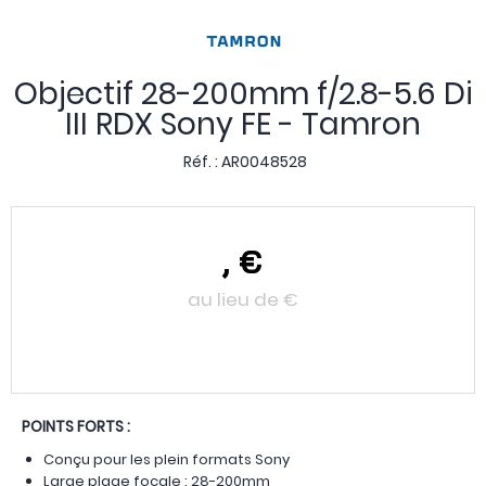
Objectif 28-200mm f/2.8-5.6 Di
III RDX Sony FE - Tamron
Réf. :
AR0048528
,
€
au lieu de
€
POINTS FORTS :
Conçu pour les plein formats Sony
Large plage focale : 28-200mm