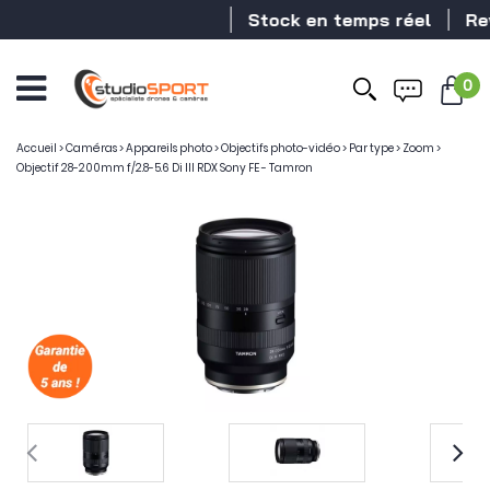
Stock en temps réel
Reven
0
Accueil
>
Caméras
>
Appareils photo
>
Objectifs photo-vidéo
>
Par type
>
Zoom
>
Objectif 28-200mm f/2.8-5.6 Di III RDX Sony FE - Tamron