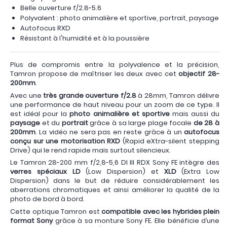
Belle ouverture f/2.8-5.6
Polyvalent : photo animalière et sportive, portrait, paysage
Autofocus RXD
Résistant à l'humidité et à la poussière
Plus de compromis entre la polyvalence et la précision,
Tamron propose de maîtriser les deux avec cet
objectif 28-
200mm
.
Avec une
très grande ouverture f/2.8
à 28mm, Tamron délivre
une performance de haut niveau pour un zoom de ce type. Il
est idéal pour la
photo animalière et sportive
mais aussi du
paysage
et du
portrait
grâce à sa large plage focale
de 28 à
200mm
. La vidéo ne sera pas en reste grâce à un
autofocus
conçu sur une motorisation RXD
(Rapid eXtra-silent stepping
Drive) qui le rend rapide mais surtout silencieux.
Le Tamron 28-200 mm f/2,8-5,6 DI III RDX Sony FE intègre des
verres spéciaux LD
(Low Dispersion) et
XLD
(Extra Low
Dispersion) dans le but de réduire considérablement les
aberrations chromatiques et ainsi améliorer la qualité de la
photo de bord à bord.
Cette optique Tamron est
compatible avec les hybrides plein
format Sony
grâce à sa monture Sony FE. Elle bénéficie d’une