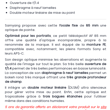
Ouverture de f/1.4
Diaphragme à neuf lamelles
Double moteur linéaire de mise au point
Samyang propose avec cette
focale fixe
de
85 mm
une
optique de pointe.
Optimisé pour les portraits
, ce petit téléobjectif AF 85 mm
offre une qualité d'optique incomparable, propre à la
renommée de la marque. Il est équipé de la
monture FE
,
compatible avec, notamment, les pleins formats Sony et
leurs APS-C.
Son design optique minimise les aberrations et augmente la
qualité de l'image sur tout le plan. Sa très belle
ouverture de
f/1.4
permet de très belles performances en basse luminosité.
La conception de son
diaphragme à neuf lamelles
permet un
bokeh rond très marqué offrant une
très grande profondeur
de champ
.
Il intègre un
double moteur linéaire
(DLSM) ultra silencieux
pour gérer votre mise au point. Enfin, cette optique est
tropicalisée grâce à
trois bagues étanches
pour l'utiliser
même dans des conditions humides.
5 ans de garantie offerts en déclarant votre produit sur le
site