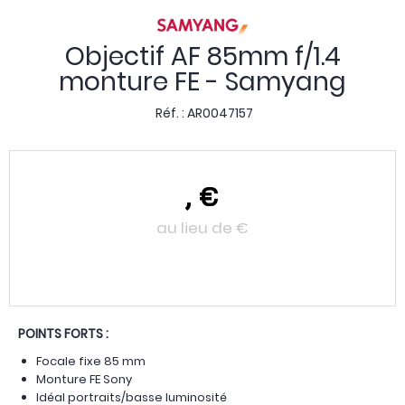
Objectif AF 85mm f/1.4
monture FE - Samyang
Réf. :
AR0047157
,
€
au lieu de
€
POINTS FORTS :
Focale fixe 85 mm
Monture FE Sony
Idéal portraits/basse luminosité