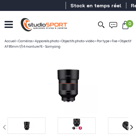
Stock en temps réel
Reve
0
Ouvrir
le
menu
Accueil
>
Caméras
>
Appareils photo
>
Objectifs photo-vidéo
>
Par type
>
Fixe
>
Objectif
AF 85mm f/1.4 monture FE - Samyang