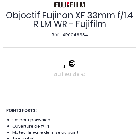
Objectif Fujinon XF 33mm f/1.4
R LM WR - Fujifilm
Réf. :
AR0048384
,
€
au lieu de
€
POINTS FORTS :
Objectif polyvalent
Ouverture de f/1.4
Moteur linéaire de mise au point
Tropicalisé