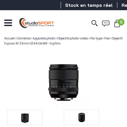
Stock en temps réel
Reve
0
Accueil
>
Caméras
>
Appareils photo
>
Objectifs photo-vidéo
>
Par type
>
Fixe
>
Objectif
Fujinon XF 33mm f/1.4 R LM WR - Fujifilm