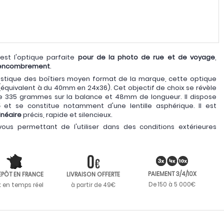
 est l'optique parfaite
pour de la photo de rue et de voyage
,
 encombrement
.
istique des boîtiers moyen format de la marque, cette optique
équivalent à du 40mm en 24x36). Cet objectif de choix se révèle
ne 335 grammes sur la balance et 48mm de longueur. Il dispose
5
et se constitue notamment d'une lentille asphérique. Il est
inéaire
précis, rapide et silencieux.
ous permettant de l'utiliser dans des conditions extérieures
PAIEMENT 3/4/10X
EPÔT EN FRANCE
LIVRAISON OFFERTE
De 150 à 5 000€
k en temps réel
à partir de 49€