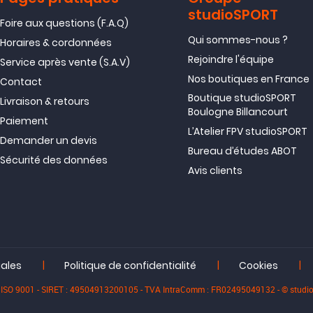
studioSPORT
Foire aux questions (F.A.Q)
Qui sommes-nous ?
Horaires & cordonnées
Rejoindre l'équipe
Service après vente (S.A.V)
Nos boutiques en France
Contact
Boutique studioSPORT
Livraison & retours
Boulogne Billancourt
Paiement
L’Atelier FPV studioSPORT
Demander un devis
Bureau d’études ABOT
Sécurité des données
Avis clients
|
|
|
gales
Politique de confidentialité
Cookies
iée ISO 9001 - SIRET : 49504913200105 - TVA IntraComm : FR02495049132 - © stu