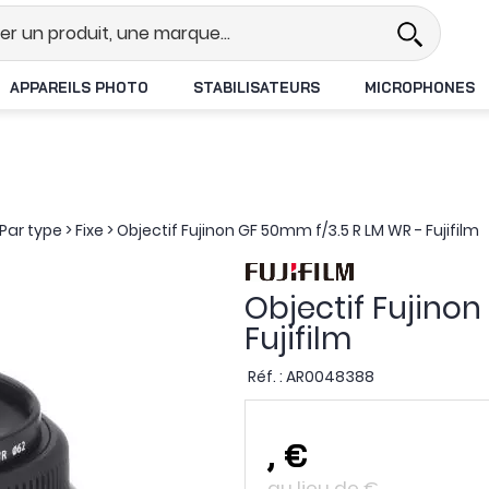
Revendeur DJI N°1 en France
L
APPAREILS PHOTO
STABILISATEURS
MICROPHONES
Par type
>
Fixe
>
Objectif Fujinon GF 50mm f/3.5 R LM WR - Fujifilm
Objectif Fujinon
Fujifilm
Réf. :
AR0048388
,
€
au lieu de
€