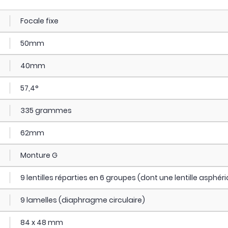
Focale fixe
50mm
40mm
57,4°
335 grammes
62mm
Monture G
9 lentilles réparties en 6 groupes (dont une lentille asphér
9 lamelles (diaphragme circulaire)
84 x 48 mm