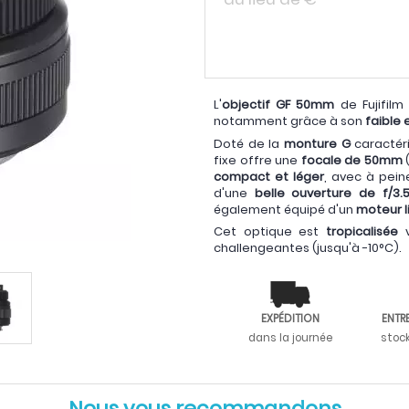
L'
objectif GF 50mm
de Fujifilm
notamment grâce à son
faible
Doté de la
monture G
caractér
fixe offre une
focale de 50mm
(
compact et léger
, avec à pei
d'une
belle ouverture de f/3.
également équipé d'un
moteur l
Cet optique est
tropicalisée
v
challengeantes (jusqu'à -10°C).
EXPÉDITION
ENTR
dans la journée
stoc
Nous vous recommandons