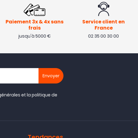
Paiement 3x & 4x sans
Service client en
frais
France
jusqu'à 5000 €
02 35 00 30 00
générales
et la
politique de
Tendances