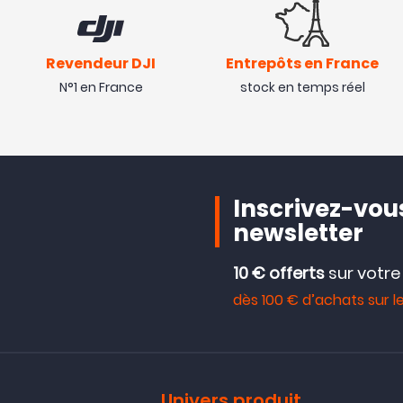
Revendeur DJI
Entrepôts en France
N°1 en France
stock en temps réel
Inscrivez-vous
newsletter
10 € offerts
sur votr
dès 100 € d’achats sur le
Univers produit