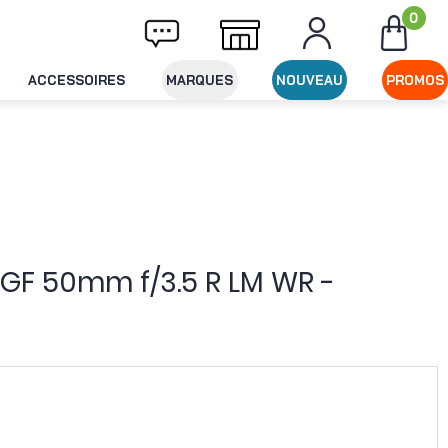
0
ivraison offerte dès 49€ d'achat
Expéditio
ACCESSOIRES
MARQUES
NOUVEAU
PROMOS
 GF 50mm f/3.5 R LM WR -