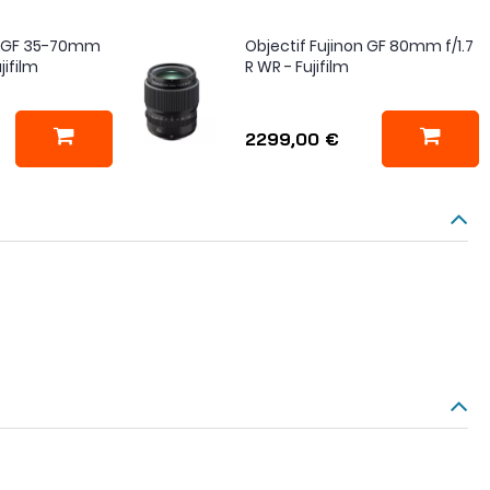
on GF 35-70mm
Objectif Fujinon GF 80mm f/1.7
jifilm
R WR - Fujifilm
2299,00 €