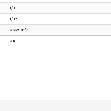
f/3.5
f/32
0.55m infini
0.1x