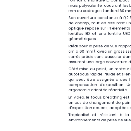
format à monture L. Compact (
mais polyvalente, couvrant les
mm au cadrage standard 60 m
Son ouverture constante à f/2.
de champ, tout en assurant une
optique repose sur 14 éléments r
lentilles ED et une lentille U
géométriques.
Idéal pour la prise de vue rapp
cm à 60 mm), avec un grossissem
serrés précis sans basculer da
assurant une large couverture d
Côté mise au point, un moteur 
autofocus rapide, fluide et sile
qui peut être assignée à des fo
compensation d’exposition. Un
ergonomie orientée réactivité.
En vidéo, le focus breathing es
en cas de changement de point
d’exposition douces, adaptées a
Tropicalisé et résistant à l
environnements de prise de vue 