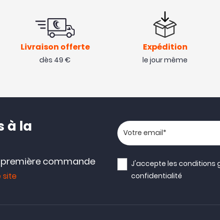
Livraison offerte
Expédition
dès 49 €
le jour même
 à la
Votre adresse email
e première commande
J'accepte les
conditions 
 site
confidentialité