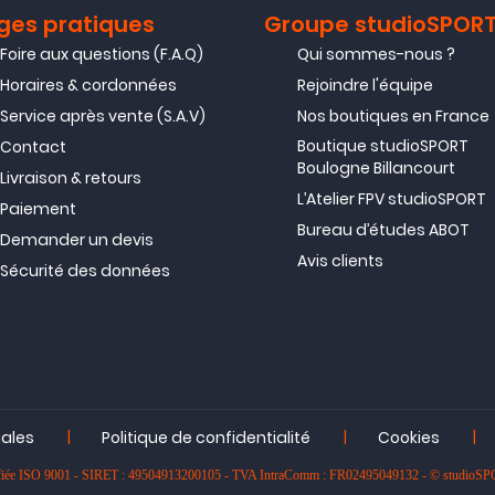
ges pratiques
Groupe studioSPOR
Foire aux questions (F.A.Q)
Qui sommes-nous ?
Horaires & cordonnées
Rejoindre l'équipe
Service après vente (S.A.V)
Nos boutiques en France
Boutique studioSPORT
Contact
Boulogne Billancourt
Livraison & retours
L’Atelier FPV studioSPORT
Paiement
Bureau d’études ABOT
Demander un devis
Avis clients
Sécurité des données
|
|
|
gales
Politique de confidentialité
Cookies
rtifiée ISO 9001 - SIRET : 49504913200105 - TVA IntraComm : FR02495049132 - © studioS