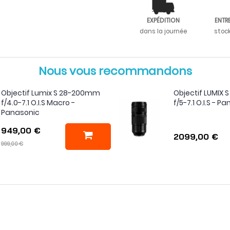
EXPÉDITION
ENTR
dans la journée
stoc
Nous vous recommandons
Objectif Lumix S 28-200mm
Objectif LUMIX
f/4.0-7.1 O.I.S Macro -
f/5-7.1 O.I.S - P
Panasonic
949,00 €
2099,00 €
999,00 €