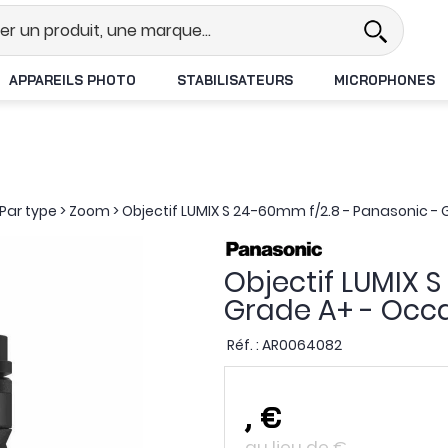
l
Revendeur DJI N°1 en France
L
APPAREILS PHOTO
STABILISATEURS
MICROPHONES
Par type
>
Zoom
>
Objectif LUMIX S 24-60mm f/2.8 - Panasonic -
Objectif LUMIX 
Grade A+ - Occ
Réf. :
AR0064082
,
€
au lieu de
€