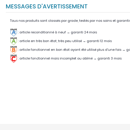
MESSAGES D'AVERTISSEMENT
Tous nos produits sont classés par grade, testés par nos soins et garanti
: article reconditionné à neuf → garanti 24 mois
: article en très bon état, très peu utilisé
→
garanti 12 mois
:
article fonctionnel en bon état ayant été utilisé plus d'une fois
→
ga
:
article fonctionnel mais incomplet ou abîmé
→
garanti 3 mois