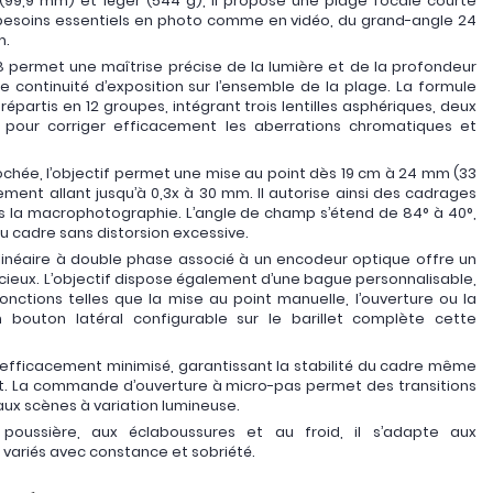
99,9 mm) et léger (544 g), il propose une plage focale courte
 besoins essentiels en photo comme en vidéo, du grand-angle 24
m.
8 permet une maîtrise précise de la lumière et de la profondeur
 continuité d’exposition sur l’ensemble de la plage. La formule
épartis en 12 groupes, intégrant trois lentilles asphériques, deux
ED pour corriger efficacement les aberrations chromatiques et
rochée, l’objectif permet une mise au point dès 19 cm à 24 mm (33
ent allant jusqu’à 0,3x à 30 mm. Il autorise ainsi des cadrages
ns la macrophotographie. L’angle de champ s’étend de 84° à 40°,
u cadre sans distorsion excessive.
linéaire à double phase associé à un encodeur optique offre un
ncieux. L’objectif dispose également d’une bague personnalisable,
nctions telles que la mise au point manuelle, l’ouverture ou la
 bouton latéral configurable sur le barillet complète cette
t efficacement minimisé, garantissant la stabilité du cadre même
. La commande d’ouverture à micro-pas permet des transitions
ux scènes à variation lumineuse.
a poussière, aux éclaboussures et au froid, il s’adapte aux
variés avec constance et sobriété.