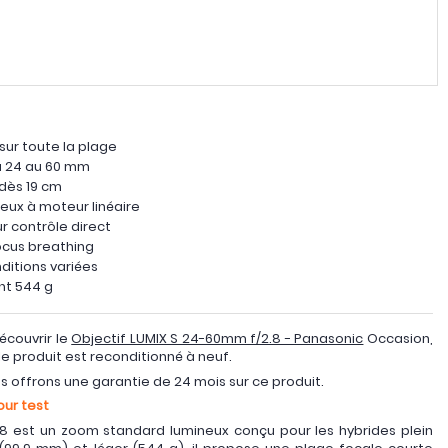
sur toute la plage
du 24 au 60 mm
 dès 19 cm
ieux à moteur linéaire
r contrôle direct
ocus breathing
ditions variées
nt 544 g
couvrir le
Objectif LUMIX S 24-60mm f/2.8 - Panasonic
Occasion,
 le produit est reconditionné à neuf.
us offrons une garantie de 24 mois sur ce produit.
our test
.8 est un zoom standard lumineux conçu pour les hybrides plein