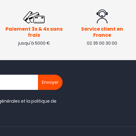
Paiement 3x & 4x sans
Service client en
frais
France
jusqu'à 5000 €
02 35 00 30 00
générales
et la
politique de