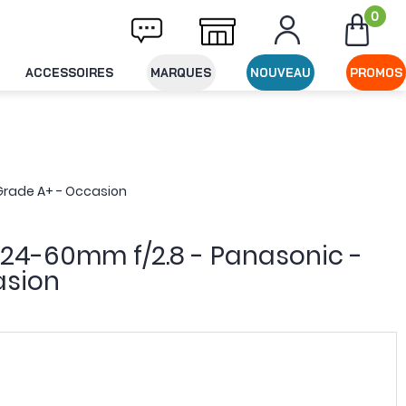
0
ivraison offerte dès 49€ d'achat
Expéditio
ACCESSOIRES
MARQUES
NOUVEAU
PROMOS
 Grade A+ - Occasion
S 24-60mm f/2.8 - Panasonic -
asion