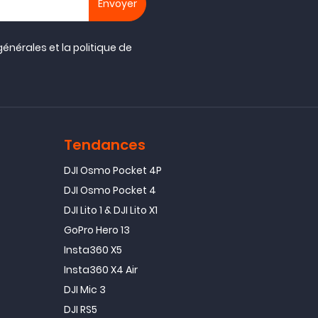
générales
et la
politique de
Tendances
DJI Osmo Pocket 4P
DJI Osmo Pocket 4
DJI Lito 1 & DJI Lito X1
GoPro Hero 13
Insta360 X5
Insta360 X4 Air
DJI Mic 3
DJI RS5