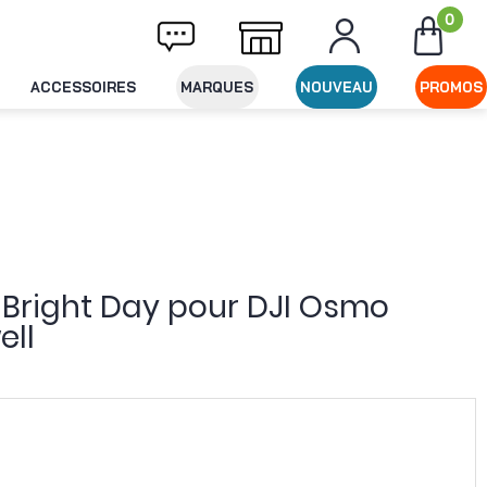
0
ivraison offerte dès 49€ d'achat
Expéditio
ACCESSOIRES
MARQUES
NOUVEAU
PROMOS
s Bright Day pour DJI Osmo
ell