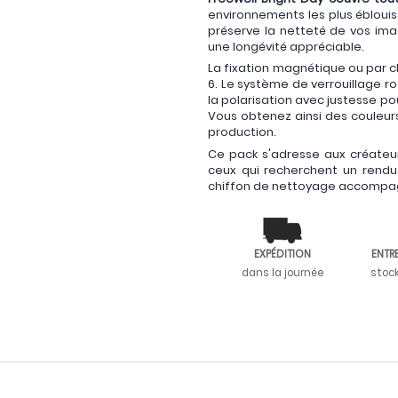
environnements les plus ébloui
préserve la netteté de vos ima
une longévité appréciable.
La fixation magnétique ou par c
6. Le système de verrouillage r
la polarisation avec justesse pour
Vous obtenez ainsi des couleur
production.
Ce pack s'adresse aux créateu
ceux qui recherchent un rendu
chiffon de nettoyage accompagnen
EXPÉDITION
ENTR
dans la journée
stoc