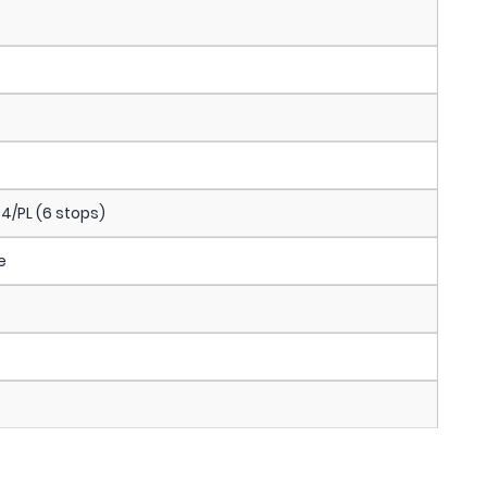
64/PL (6 stops)
e