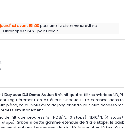
jourd'hui
avant 15h00
pour une livraison
vendredi
via
Chronopost 24h - point relais
é
e
ight Day pour DJI Osmo Action 6
réunit quatre filtres hybrides ND/PL
ment régulièrement en extérieur. Chaque filtre combine densité
ule pièce, ce qui vous évite de jongler entre plusieurs accessoires
t reflets simultanément.
 de filtrage progressifs : ND8/PL (3 stops), ND16/PL (4 stops),
6 stops).
Grâce à cette gamme étendue de 3 à 6 stops, le pack
es les situations lumineuses
, du ciel légèrement voilé jusqu'aux