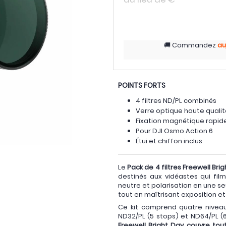
Commandez
au
POINTS FORTS
4 filtres ND/PL combinés
Verre optique haute qualit
Fixation magnétique rapid
Pour DJI Osmo Action 6
Étui et chiffon inclus
Le
Pack de 4 filtres Freewell Br
destinés aux vidéastes qui fil
neutre et polarisation en une se
tout en maîtrisant exposition e
Ce kit comprend quatre niveaux
ND32/PL (5 stops) et ND64/PL (
Freewell Bright Day couvre tout