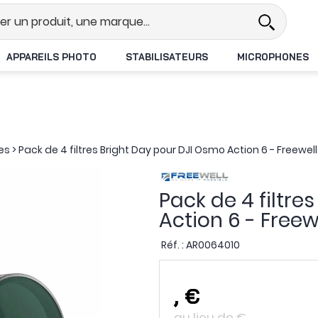
l
Revendeur DJI N°1 en France
L
APPAREILS PHOTO
STABILISATEURS
MICROPHONES
es
>
Pack de 4 filtres Bright Day pour DJI Osmo Action 6 - Freewell
Pack de 4 filtre
Action 6 - Freew
Réf. :
AR0064010
,
€
au lieu de
€