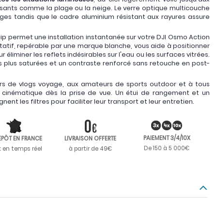
ssants comme la plage ou la neige. Le verre optique multicouche
ges tandis que le cadre aluminium résistant aux rayures assure
lip permet une installation instantanée sur votre DJI Osmo Action
otatif, repérable par une marque blanche, vous aide à positionner
 éliminer les reflets indésirables sur l'eau ou les surfaces vitrées.
s plus saturées et un contraste renforcé sans retouche en post-
rs de vlogs voyage, aux amateurs de sports outdoor et à tous
 cinématique dès la prise de vue. Un étui de rangement et un
t les filtres pour faciliter leur transport et leur entretien.
PAIEMENT 3/4/10X
EPÔT EN FRANCE
LIVRAISON OFFERTE
De 150 à 5 000€
k en temps réel
à partir de 49€