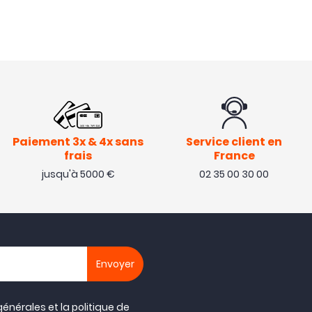
Paiement 3x & 4x sans
Service client en
frais
France
jusqu'à 5000 €
02 35 00 30 00
générales
et la
politique de