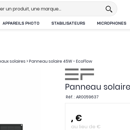
l
Revendeur DJI N°1 en France
L
APPAREILS PHOTO
STABILISATEURS
MICROPHONES
aux solaires
>
Panneau solaire 45W - EcoFlow
Panneau solair
Réf. :
AR0059637
,
€
au lieu de
€