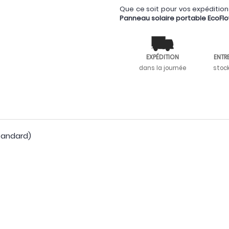
Que ce soit pour vos expéditions
Panneau solaire portable EcoFl
EXPÉDITION
ENTR
dans la journée
stoc
tandard)