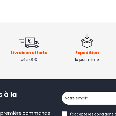
Livraison offerte
Expédition
dès 49 €
le jour même
 à la
Votre adresse email
e première commande
J'accepte les
conditions 