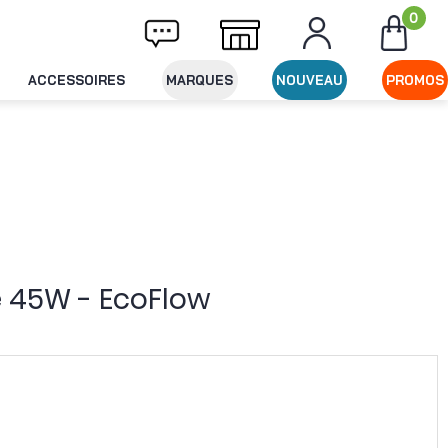
0
ivraison offerte dès 49€ d'achat
Expéditio
ACCESSOIRES
MARQUES
NOUVEAU
PROMOS
e 45W - EcoFlow