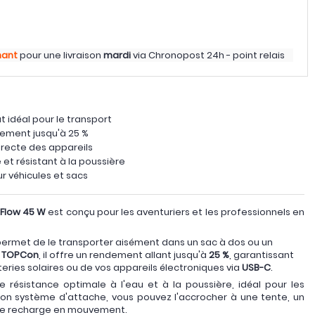
nant
pour une livraison
mardi
via
Chronopost 24h - point relais
 idéal pour le transport
ement jusqu'à 25 %
irecte des appareils
 et résistant à la poussière
ur véhicules et sacs
oFlow 45 W
est conçu pour les aventuriers et les professionnels en
ermet de le transporter aisément dans un sac à dos ou un
e
TOPCon
, il offre un rendement allant jusqu'à
25 %
, garantissant
eries solaires ou de vos appareils électroniques via
USB-C
.
 résistance optimale à l'eau et à la poussière, idéal pour les
on système d'attache, vous pouvez l'accrocher à une tente, un
une recharge en mouvement.