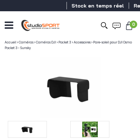
Stock en temps réel
Reve
0
Accueil
>
Caméras
>
Caméras DJI
>
Pocket 3
>
Accessoires
>
Pare-soleil pour DJI Osmo
Pocket 3 - Sunsky